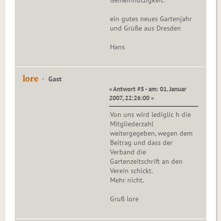
Gemeinnützigkeit.
ein gutes neues Gartenjahr
und Grüße aus Dresden
Hans
lore
Gast
« Antwort #5 - am: 01. Januar
2007, 22:26:00 »
Von uns wird lediglic h die
Mitgliederzahl
weitergegeben, wegen dem
Beitrag und dass der
Verband die
Gartenzeitschrift an den
Verein schickt.
Mehr nicht.
Gruß lore