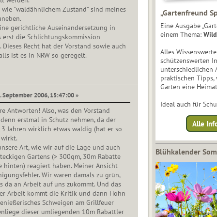
ilt werden.
 wie "waldähnlichem Zustand" sind meines
„Gartenfreund Sp
aneben.
Eine Ausgabe „Gart
ine gerichtliche Auseinandersetzung in
einem Thema:
Wild
 erst die Schlichtungskommission
 Dieses Recht hat der Vorstand sowie auch
Alles Wissenswert
alls ist es in NRW so geregelt.
schützenswerten I
unterschiedlichen 
praktischen Tipps,
Garten eine Heimat
6. September 2006, 15:47:00 »
Ideal auch für Sch
re Antworten! Also, was den Vorstand
h denn erstmal in Schutz nehmen, da der
Alle Inf
3 Jahren wirklich etwas waldig (hat er so
wirkt.
unsere Art, wie wir auf die Lage und auch
Blühkalender So
hteckigen Gartens (> 300qm, 30m Rabatte
 hinten) reagiert haben. Meiner Ansicht
nigungsfehler. Wir waren damals zu grün,
s da an Arbeit auf uns zukommt. Und das
der Arbeit kommt die Kritik und dann Hohn
enießerisches Schweigen am Grillfeuer
enliege dieser umliegenden 10m Rabattler