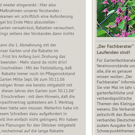
d wieder eingerenkt : Hier also
 Maßnahmen unseres Vorstandes :
ekamen wir schriftlich eine Auforderung
el bis Ende März abzustellen -
arten verwahrlost, Rabatten verwuchert.
ings seitens des Vorstandes dann nichts
dann die 1. Abmahnung mit der
„Der Fachberater“
unser Garten und die Rabatte im
Laufenden sind!
. Frist bis Anfang Juni. Drohung das
Für Gartenfachberate
 beenden - Mehr stand da nicht drin!
Vereinsvorstände un
inschreiben : Mit der Feststellung, daß
alle, die es genauer
e Rabatte immer noch im Pflegerückstand
wissen wollen: „Der
 Garten Mitte Sept. 06 zum 30.11.06
Fachberater“ informi
ndigen Ihnen wie bereits mitgeteilt mit
Sie vier Mal im Jahr 
 diesen Jahres den Garten zum 30.11.06"
gartenfachliche und
 Einschreiben : mit dem Hinweis, daß die
verbandspolitische
rpachtvertrag spätestens am 3. Werktag
Themen des Klein­gar
ben hätte sein müssen. Weiterhin habe ich
wesens. Die Ver­band
esem Schreiben dazu aufgefordert in
zeit­schrift des Bun­d
will ihm einfach nicht gelingen). Wir haben
ver­ban­des Deutsche
ere Planungen für den Oktober mitgeteilt
zudem Ausgabe für 
Schwer­punkt­the­men
, nocheinmal auf die lange Rabatte