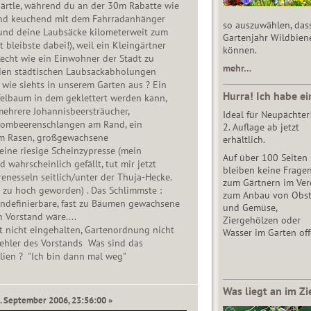
ärtle, während du an der 30m Rabatte wie
und keuchend mit dem Fahrradanhänger
so auszuwählen, das
 und deine Laubsäcke kilometerweit zum
Gartenjahr Wildbien
it bleibste dabei!), weil ein Kleingärtner
können.
Recht wie ein Einwohner der Stadt zu
mehr…
den städtischen Laubsackabholungen
wie siehts in unserem Garten aus ? Ein
Hurra! Ich habe ei
elbaum in dem geklettert werden kann,
mehrere Johannisbeersträucher,
Ideal für Neupächter
rombeerenschlangen am Rand, ein
2. Auflage ab jetzt
m Rasen, großgewachsene
erhältlich.
 eine riesige Scheinzypresse (mein
Auf über 100 Seiten
 wahrscheinlich gefällt, tut mir jetzt
bleiben keine Frage
renesseln seitlich/unter der Thuja-Hecke.
zum Gärtnern im Vere
l zu hoch geworden) . Das Schlimmste :
zum Anbau von Obs
undefinierbare, fast zu Bäumen gewachsene
und Gemüse,
h Vorstand wäre....
Ziergehölzen oder
st nicht eingehalten, Gartenordnung nicht
Wasser im Garten off
fehler des Vorstands Was sind das
alien ? "Ich bin dann mal weg"
Was liegt an im Zi
6. September 2006, 23:56:00 »