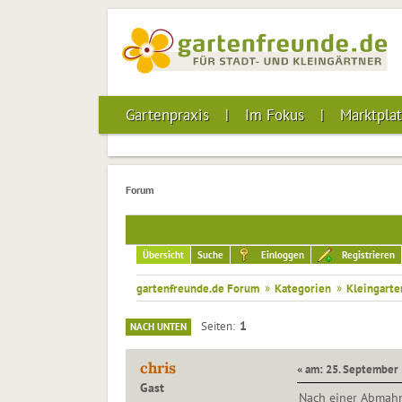
Gartenpraxis
Im Fokus
Marktplat
Forum
Übersicht
Suche
Einloggen
Registrieren
gartenfreunde.de Forum
»
Kategorien
»
Kleingarte
1
Seiten
NACH UNTEN
chris
« am: 25. September 
Gast
Nach einer Abmahn