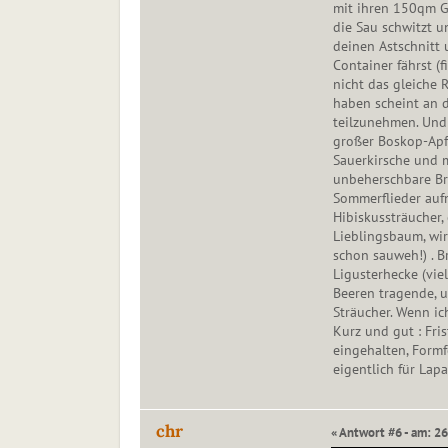
mit ihren 150qm G
die Sau schwitzt 
deinen Astschnitt
Container fährst (f
nicht das gleiche 
haben scheint an 
teilzunehmen. Und 
großer Boskop-Apf
Sauerkirsche und 
unbeherschbare B
Sommerflieder auf
Hibiskussträucher,
Lieblingsbaum, wird
schon sauweh!) . B
Ligusterhecke (vie
Beeren tragende, 
Sträucher. Wenn ic
Kurz und gut : Fri
eingehalten, Form
eigentlich für Lap
chr
« Antwort #6 - am: 2