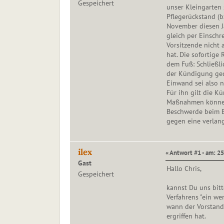
Gespeichert
unser Kleingarten
Pflegerückstand (b
November diesen J
gleich per Einschr
Vorsitzende nicht 
hat. Die sofortige 
dem Fuß: Schließli
der Kündigung gedr
Einwand sei also ni
Für ihn gilt die K
Maßnahmen können w
Beschwerde beim B
gegen eine verl
ilex
« Antwort #1 - am: 2
Gast
Hallo Chris,
Gespeichert
kannst Du uns bitt
Verfahrens "ein we
wann der Vorstand
ergriffen hat.