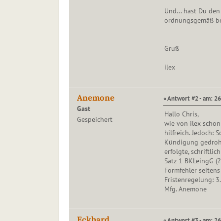
Und... hast Du de
ordnungsgemäß bew
Gruß
ilex
Anemone
« Antwort #2 - am: 2
Gast
Hallo Chris,
Gespeichert
wie von ilex schon
hilfreich. Jedoch: 
Kündigung gedroht
erfolgte, schriftli
Satz 1 BKLeingG (?
Formfehler seiten
Fristenregelung: 3
Mfg. Anemone
Eckhard
« Antwort #3 - am: 2