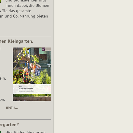
Ihnen dabei, die Blumen
s Sie das gesamte
en und Co. Nahrung bieten
nen Kleingarten.
!
n
in,
t
en.
mehr…
ergarten?
Hier finden Sie unsere