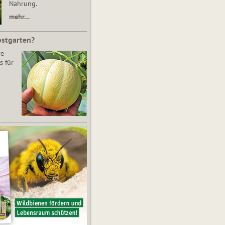
Nahrung.
mehr…
bstgarten?
re
s für