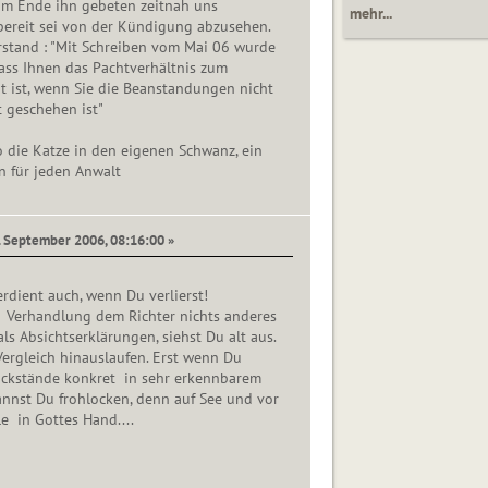
m Ende ihn gebeten zeitnah uns
mehr...
 bereit sei von der Kündigung abzusehen.
rstand : "Mit Schreiben vom Mai 06 wurde
dass Ihnen das Pachtverhältnis zum
t ist, wenn Sie die Beanstandungen nicht
 geschehen ist"
so die Katze in den eigenen Schwanz, ein
n für jeden Anwalt
7. September 2006, 08:16:00 »
rdient auch, wenn Du verlierst!
 Verhandlung dem Richter nichts anderes
ls Absichtserklärungen, siehst Du alt aus.
Vergleich hinauslaufen. Erst wenn Du
ückstände konkret in sehr erkennbarem
annst Du frohlocken, denn auf See und vor
le in Gottes Hand....