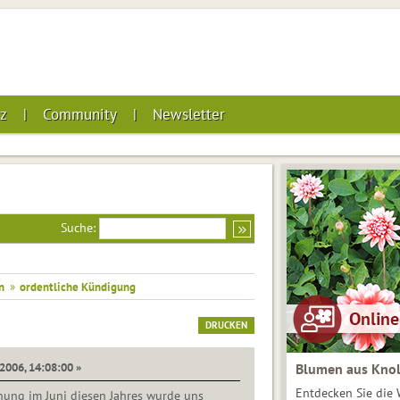
z
Community
Newsletter
Suche:
n
»
ordentliche Kündigung
DRUCKEN
2006, 14:08:00 »
Blumen aus Knol
Entdecken Sie die 
ung im Juni diesen Jahres wurde uns