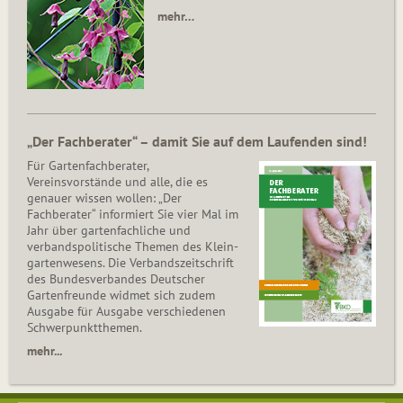
mehr…
„Der Fachberater“ – damit Sie auf dem Laufenden sind!
Für Gartenfachberater,
Vereinsvorstände und alle, die es
genauer wissen wollen: „Der
Fachberater“ informiert Sie vier Mal im
Jahr über gartenfachliche und
verbandspolitische Themen des Klein­
gar­ten­wesens. Die Ver­bands­zeit­schrift
des Bun­des­ver­ban­des Deutscher
Gartenfreunde widmet sich zudem
Ausgabe für Ausgabe verschiedenen
Schwer­punkt­the­men.
mehr...