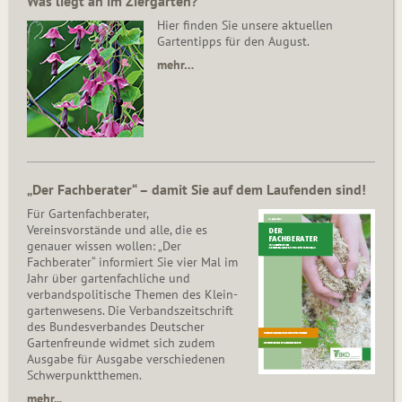
Was liegt an im Ziergarten?
Hier finden Sie unsere aktuellen
Gartentipps für den August.
mehr…
„Der Fachberater“ – damit Sie auf dem Laufenden sind!
Für Gartenfachberater,
Vereinsvorstände und alle, die es
genauer wissen wollen: „Der
Fachberater“ informiert Sie vier Mal im
Jahr über gartenfachliche und
verbandspolitische Themen des Klein­
gar­ten­wesens. Die Ver­bands­zeit­schrift
des Bun­des­ver­ban­des Deutscher
Gartenfreunde widmet sich zudem
Ausgabe für Ausgabe verschiedenen
Schwer­punkt­the­men.
mehr...