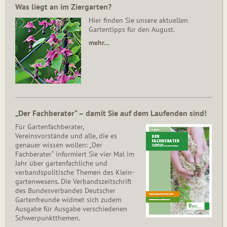
Was liegt an im Ziergarten?
Hier finden Sie unsere aktuellen
Gartentipps für den August.
mehr…
„Der Fachberater“ – damit Sie auf dem Laufenden sind!
Für Gartenfachberater,
Vereinsvorstände und alle, die es
genauer wissen wollen: „Der
Fachberater“ informiert Sie vier Mal im
Jahr über gartenfachliche und
verbandspolitische Themen des Klein­
gar­ten­wesens. Die Ver­bands­zeit­schrift
des Bun­des­ver­ban­des Deutscher
Gartenfreunde widmet sich zudem
Ausgabe für Ausgabe verschiedenen
Schwer­punkt­the­men.