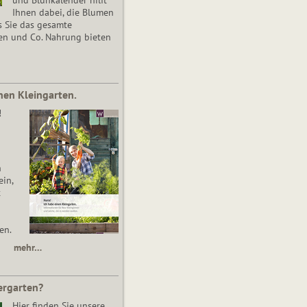
Ihnen dabei, die Blumen
s Sie das gesamte
en und Co. Nahrung bieten
nen Kleingarten.
!
n
in,
t
en.
mehr…
ergarten?
Hier finden Sie unsere