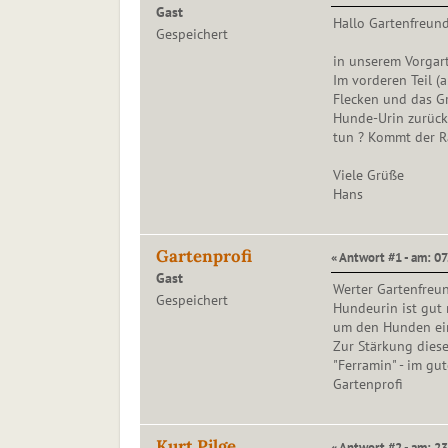
Gast
Hallo Gartenfreund
Gespeichert
in unserem Vorgarte
Im vorderen Teil (
Flecken und das Gra
Hunde-Urin zurück
tun ? Kommt der Ra
Viele Grüße
Hans
Gartenprofi
« Antwort #1 - am: 07
Gast
Werter Gartenfreun
Gespeichert
Hundeurin ist gut 
um den Hunden ein
Zur Stärkung diese
"Ferramin" - im gu
Gartenprofi
Kurt Pilge
« Antwort #2 - am: 23