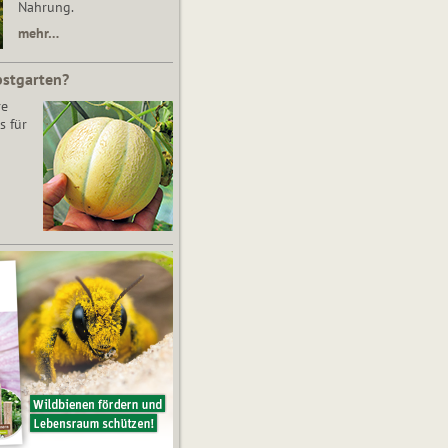
Nahrung.
mehr…
bstgarten?
re
s für