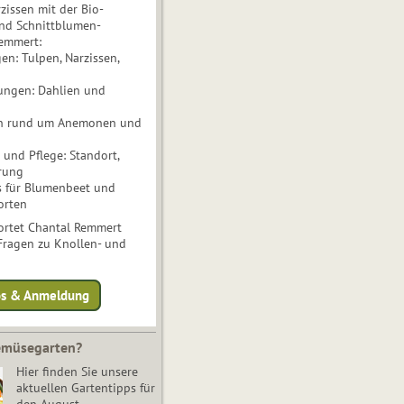
issen mit der Bio-
nd Schnittblumen-
Remmert:
n: Tulpen, Narzissen,
ungen: Dahlien und
n rund um Anemonen und
und Pflege: Standort,
rung
s für Blumenbeet und
orten
rtet Chantal Remmert
 Fragen zu Knollen- und
fos & Anmeldung
Gemüsegarten?
Hier finden Sie unsere
aktuellen Gartentipps für