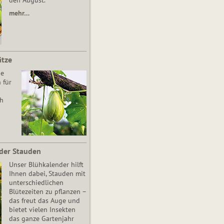
den August.
mehr…
ätze
he
 für
ch
der Stauden
Unser Blühkalender hilft
Ihnen dabei, Stauden mit
unterschiedlichen
Blütezeiten zu pflanzen –
das freut das Auge und
bietet vielen Insekten
das ganze Gartenjahr