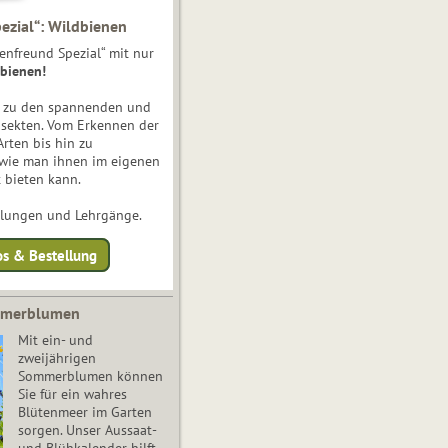
ezial“: Wildbienen
enfreund Spezial“ mit nur
bienen!
e zu den spannenden und
nsekten. Vom Erkennen der
Arten bis hin zu
 wie man ihnen im eigenen
 bieten kann.
ulungen und Lehrgänge.
os & Bestellung
mmerblumen
Mit ein- und
zweijährigen
Sommerblumen können
Sie für ein wahres
Blütenmeer im Garten
sorgen. Unser Aussaat-
und Blühkalender hilft