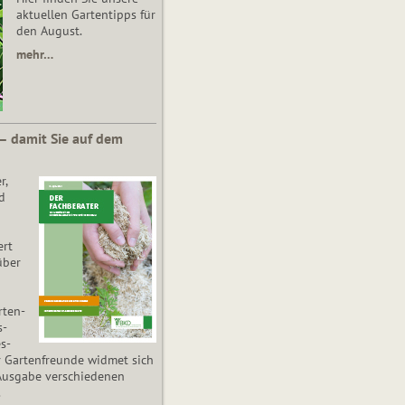
aktuellen Gartentipps für
den August.
mehr…
 – damit Sie auf dem
r,
d
ert
über
­ten­
s­
es­
r Gartenfreunde widmet sich
Ausgabe verschiedenen
.