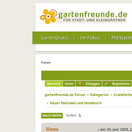
Gartenpraxis
Im Fokus
Marktplat
Forum
Übersicht
Suche
Einloggen
Registrieren
gartenfreunde.de Forum
»
Kategorien
»
Krankheite
»
Neuer Rollrasen und Hundeurin
1
Seiten
NACH UNTEN
Hans
« am: 03. Juni 2005, 