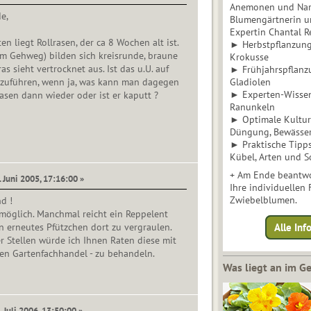
Anemonen und Narz
e,
Blumengärtnerin u
Expertin Chantal 
n liegt Rollrasen, der ca 8 Wochen alt ist.
► Herbstpflanzunge
am Gehweg) bilden sich kreisrunde, braune
Krokusse
s sieht vertrocknet aus. Ist das u.U. auf
► Frühjahrspflanz
zuführen, wenn ja, was kann man dagegen
Gladiolen
► Experten-Wisse
sen dann wieder oder ist er kaputt ?
Ranunkeln
► Optimale Kultur 
Düngung, Bewässe
► Praktische Tipp
Kübel, Arten und S
+ Am Ende beantwo
. Juni 2005, 17:16:00 »
Ihre individuellen
Zwiebelblumen.
d !
möglich. Manchmal reicht ein Reppelent
 erneutes Pfützchen dort zu vergraulen.
Alle In
r Stellen würde ich Ihnen Raten diese mit
ten Gartenfachhandel - zu behandeln.
Was liegt an im 
. Juli 2006, 13:50:00 »