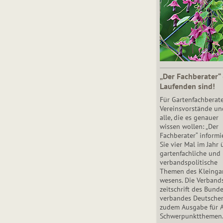
„Der Fachberater“
Laufenden sind!
Für Gartenfachberate
Vereinsvorstände un
alle, die es genauer
wissen wollen: „Der
Fachberater“ informi
Sie vier Mal im Jahr 
gartenfachliche und
verbandspolitische
Themen des Klein­gar
wesens. Die Ver­band
zeit­schrift des Bun­d
ver­ban­des Deutsche
zudem Ausgabe für 
Schwer­punkt­the­men