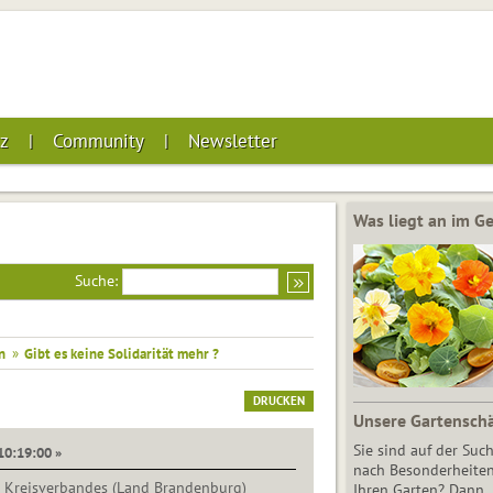
z
Community
Newsletter
Was liegt an im 
Suche:
n
»
Gibt es keine Solidarität mehr ?
DRUCKEN
Unsere Gartensch
Sie sind auf der Suc
 10:19:00 »
nach Besonderheiten
s Kreisverbandes (Land Brandenburg)
Ihren Garten? Dann