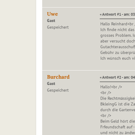
Uwe
« Antwort #1 - am: 03
Gast
Hallo Reinhard<br 
Gespeichert
Ich finde nicht das
grosses Problem. Ic
aber versucht doch
Gutachterausschuß,
Gebühr zu überprü
Ich wünsch euch v
Burchard
« Antwort #2 - am: 04
Gast
Hallo!<br />
Gespeichert
<br />
Die Rechtmässigkeit
BkleingG ist die Za
durch die Gartenve
<br />
Beim Geld hört die
Frfeundschaft auf 
und nicht zu ändwe