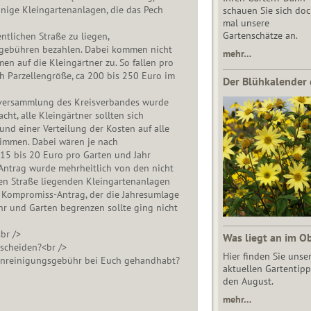
nige Kleingartenanlagen, die das Pech
schauen Sie sich do
mal unsere
Gartenschätze an.
entlichen Straße zu liegen,
gebühren bezahlen. Dabei kommen nicht
mehr…
n auf die Kleingärtner zu. So fallen pro
ch Parzellengröße, ca 200 bis 250 Euro im
Der Blühkalender 
rversammlung des Kreisverbandes wurde
ht, alle Kleingärtner sollten sich
 und einer Verteilung der Kosten auf alle
immen. Dabei wären je nach
 15 bis 20 Euro pro Garten und Jahr
 Antrag wurde mehrheitlich von den nicht
hen Straße liegenden Kleingartenanlagen
n Kompromiss-Antrag, der die Jahresumlage
hr und Garten begrenzen sollte ging nicht
br />
Was liegt an im O
scheiden?<br />
Hier finden Sie unse
enreinigungsgebühr bei Euch gehandhabt?
aktuellen Gartentipp
den August.
mehr…