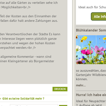
e auf alle Gärten zu verteilen sehe ich
i Möglichkeiten<br />
Ideal auch für Sch
en Teil der Kosten aus den Einnamhen der
Alle Inf
 fallen dafür halt andere Zahlungen aus.
Blühkalender So
t den Verantwortliochen der Städte Es kann
n Interesse liegen wenn plötzlich ganze
erstehen und wegen der hohen Kosten
verpachtet werden.<br />
 allgemeine Kommentar - wann sind
inen Kleingärtener als Bürgermeister
so auszuwählen, das
Gartenjahr Wildbien
können.
mehr…
DRUCKEN
Hurra! Ich habe ei
»
Gibt es keine Solidarität mehr ?
Ideal für Neupächter
2. Auflage ab jetzt