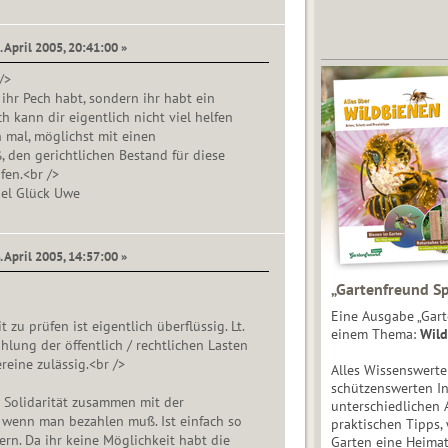
. April 2005, 20:41:00 »
/>
 ihr Pech habt, sondern ihr habt ein
h kann dir eigentlich nicht viel helfen
 mal, möglichst mit einen
 den gerichtlichen Bestand für diese
fen.<br />
iel Glück Uwe
. April 2005, 14:57:00 »
„Gartenfreund Sp
Eine Ausgabe „Gart
 zu prüfen ist eigentlich überflüssig. Lt.
einem Thema:
Wild
hlung der öffentlich / rechtlichen Lasten
reine zulässig.<br />
Alles Wissenswert
schützenswerten I
 Solidarität zusammen mit der
unterschiedlichen 
- wenn man bezahlen muß. Ist einfach so
praktischen Tipps,
rn. Da ihr keine Möglichkeit habt die
Garten eine Heimat