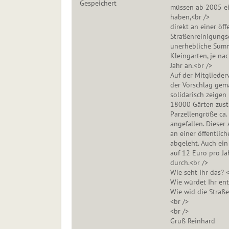
Gespeichert
müssen ab 2005 ei
haben,<br />
direkt an einer öff
Straßenreinigungs
unerhebliche Summe
Kleingarten, je na
Jahr an.<br />
Auf der Mitgliede
der Vorschlag gemac
solidarisch zeigen
18000 Gärten zust
Parzellengröße ca.
angefallen. Dieser
an einer öffentlic
abgeleht. Auch ei
auf 12 Euro pro Ja
durch.<br />
Wie seht Ihr das? <
Wie würdet Ihr ent
Wie wid die Straß
<br />
<br />
Gruß Reinhard