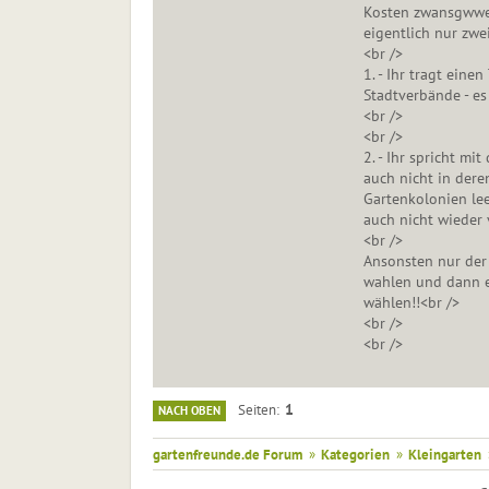
Kosten zwansgwweis
eigentlich nur zwe
<br />
1. - Ihr tragt ein
Stadtverbände - es
<br />
<br />
2. - Ihr spricht mi
auch nicht in dere
Gartenkolonien le
auch nicht wieder 
<br />
Ansonsten nur der
wahlen und dann e
wählen!!<br />
<br />
<br />
1
Seiten
NACH OBEN
gartenfreunde.de Forum
»
Kategorien
»
Kleingarten