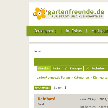
Gartenpraxis
Im Fokus
Marktplat
Forum
Übersicht
Suche
Einloggen
Registrieren
gartenfreunde.de Forum
»
Kategorien
»
Kleingarte
1
Seiten
NACH UNTEN
Reinhard
« am: 03. April 2005,
Gast
Im Bereich unsere