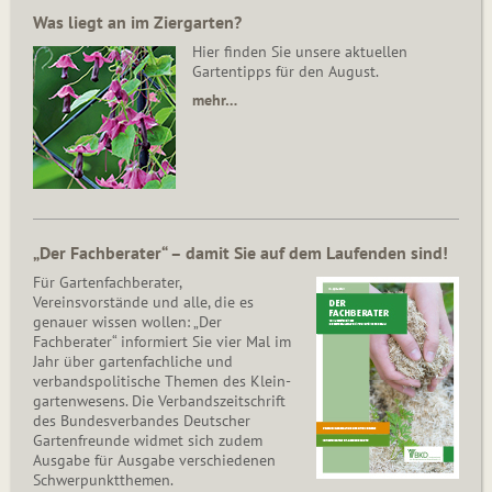
Was liegt an im Ziergarten?
Hier finden Sie unsere aktuellen
Gartentipps für den August.
mehr…
„Der Fachberater“ – damit Sie auf dem Laufenden sind!
Für Gartenfachberater,
Vereinsvorstände und alle, die es
genauer wissen wollen: „Der
Fachberater“ informiert Sie vier Mal im
Jahr über gartenfachliche und
verbandspolitische Themen des Klein­
gar­ten­wesens. Die Ver­bands­zeit­schrift
des Bun­des­ver­ban­des Deutscher
Gartenfreunde widmet sich zudem
Ausgabe für Ausgabe verschiedenen
Schwer­punkt­the­men.