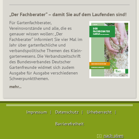
„Der Fachberater“ – damit Sie auf dem Laufenden sind!
Für Gartenfachberater,
Vereinsvorstände und alle, die es
genauer wissen wollen: „Der
Fachberater“ informiert Sie vier Mal im
Jahr über gartenfachliche und
verbandspolitische Themen des Klein­
gar­ten­wesens. Die Ver­bands­zeit­schrift
des Bun­des­ver­ban­des Deutscher
Gartenfreunde widmet sich zudem
Ausgabe für Ausgabe verschiedenen
Schwer­punkt­the­men.
mehr...
Impressum
Datenschutz
Urheberrecht
Barrierefreiheit
nach oben