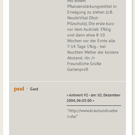
mit einem
Pflanzenstärkungsmittel in
Erwägung zu ziehen (z.B.
NeudoVital Obst-
Pilzschutz). Die erste kurz
vor dem Austrieb 3%tig
und dann etwa 8-10
Wochen vor der Ernte alle
7-14 Tage 1%ig. - bei
feuchten Wetter der kürzere
Abstand. <br />
Freundliche Grüße
Gartenprofi
paul
Gast
« Antwort #2 - am: 02. Dezember
2004, 06:03:00 »
"http://www.krautundruebe
n.de/"