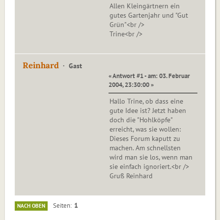
Allen Kleingärtnern ein
gutes Gartenjahr und "Gut
Grün"<br />
Trine<br />
Reinhard
Gast
« Antwort #1 - am: 03. Februar
2004, 23:30:00 »
Hallo Trine, ob dass eine
gute Idee ist? Jetzt haben
doch die "Hohlköpfe"
erreicht, was sie wollen:
Dieses Forum kaputt zu
machen. Am schnellsten
wird man sie los, wenn man
sie einfach ignoriert.<br />
Gruß Reinhard
1
Seiten
NACH OBEN