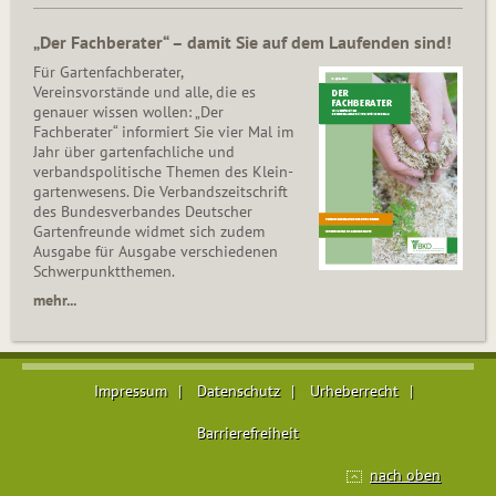
„Der Fachberater“ – damit Sie auf dem Laufenden sind!
Für Gartenfachberater,
Vereinsvorstände und alle, die es
genauer wissen wollen: „Der
Fachberater“ informiert Sie vier Mal im
Jahr über gartenfachliche und
verbandspolitische Themen des Klein­
gar­ten­wesens. Die Ver­bands­zeit­schrift
des Bun­des­ver­ban­des Deutscher
Gartenfreunde widmet sich zudem
Ausgabe für Ausgabe verschiedenen
Schwer­punkt­the­men.
mehr...
Impressum
Datenschutz
Urheberrecht
Barrierefreiheit
nach oben