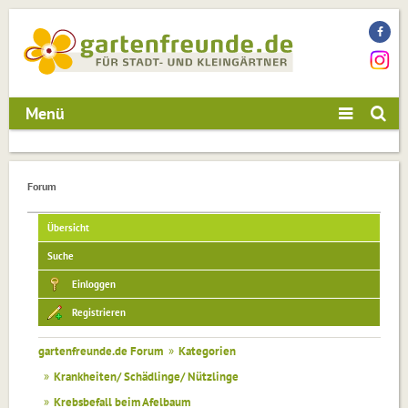
Menü
Forum
Übersicht
Suche
Einloggen
Registrieren
gartenfreunde.de Forum
»
Kategorien
»
Krankheiten/ Schädlinge/ Nützlinge
»
Krebsbefall beim Afelbaum