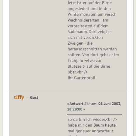
Jetzt ist er auf der Birne
angesiedelt und in den
Wintermonaten auf versch
Wachholderarten - am
verbreitesten auf dem
Sadebaum. Dort zeigt er
sich mit verdickten
Zweigen - die
herausgeschnitten werden
sollten. Von dort geht er im
Frühjahr -etwa zur
Blütezeit- auf die Birne
über.<br />
Ihr Gartenprofi
tiffy
Gast
« Antwort #4 - am: 08. Juni 2003,
18:28:00 »
so da bin ich wieder,<br />
habe mir den Baum heute
mal genauer angeschaut.