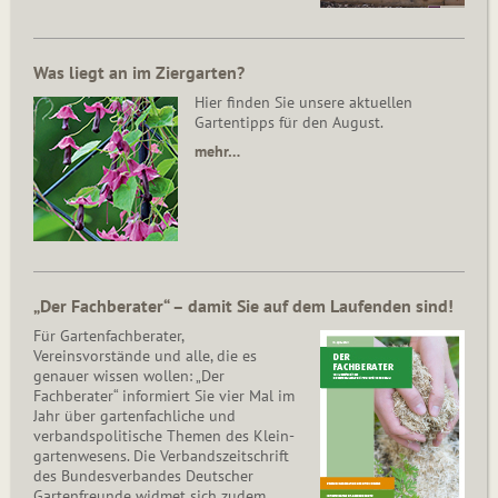
Was liegt an im Ziergarten?
Hier finden Sie unsere aktuellen
Gartentipps für den August.
mehr…
„Der Fachberater“ – damit Sie auf dem Laufenden sind!
Für Gartenfachberater,
Vereinsvorstände und alle, die es
genauer wissen wollen: „Der
Fachberater“ informiert Sie vier Mal im
Jahr über gartenfachliche und
verbandspolitische Themen des Klein­
gar­ten­wesens. Die Ver­bands­zeit­schrift
des Bun­des­ver­ban­des Deutscher
Gartenfreunde widmet sich zudem