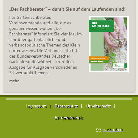
„Der Fachberater“ – damit Sie auf dem Laufenden sind!
Für Gartenfachberater,
Vereinsvorstände und alle, die es
genauer wissen wollen: „Der
Fachberater“ informiert Sie vier Mal im
Jahr über gartenfachliche und
verbandspolitische Themen des Klein­
gar­ten­wesens. Die Ver­bands­zeit­schrift
des Bun­des­ver­ban­des Deutscher
Gartenfreunde widmet sich zudem
Ausgabe für Ausgabe verschiedenen
Schwer­punkt­the­men.
mehr...
Impressum
Datenschutz
Urheberrecht
Barrierefreiheit
nach oben