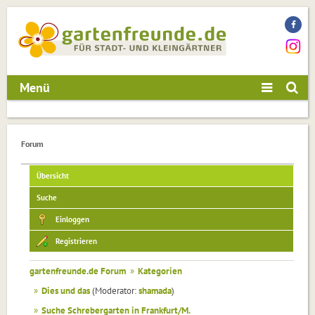
Menü
Forum
Übersicht
Suche
Einloggen
Registrieren
gartenfreunde.de Forum
»
Kategorien
»
Dies und das
(Moderator:
shamada
)
»
Suche Schrebergarten in Frankfurt/M.