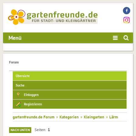
Menü
Forum
Übersicht
Suche
Einloggen
Registrieren
gartenfreunde.de Forum
»
Kategorien
»
Kleingarten
»
Lärm
1
Seiten
NACH UNTEN