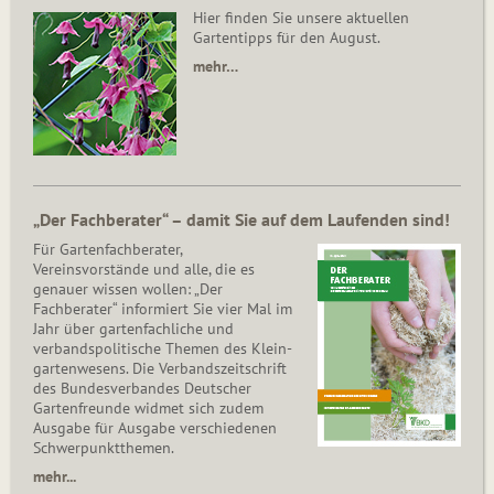
Hier finden Sie unsere aktuellen
Gartentipps für den August.
mehr…
„Der Fachberater“ – damit Sie auf dem Laufenden sind!
Für Gartenfachberater,
Vereinsvorstände und alle, die es
genauer wissen wollen: „Der
Fachberater“ informiert Sie vier Mal im
Jahr über gartenfachliche und
verbandspolitische Themen des Klein­
gar­ten­wesens. Die Ver­bands­zeit­schrift
des Bun­des­ver­ban­des Deutscher
Gartenfreunde widmet sich zudem
Ausgabe für Ausgabe verschiedenen
Schwer­punkt­the­men.
mehr...