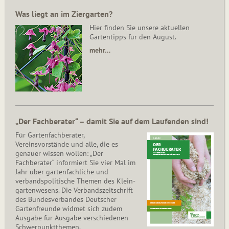
Was liegt an im Ziergarten?
Hier finden Sie unsere aktuellen
Gartentipps für den August.
mehr…
„Der Fachberater“ – damit Sie auf dem Laufenden sind!
Für Gartenfachberater,
Vereinsvorstände und alle, die es
genauer wissen wollen: „Der
Fachberater“ informiert Sie vier Mal im
Jahr über gartenfachliche und
verbandspolitische Themen des Klein­
gar­ten­wesens. Die Ver­bands­zeit­schrift
des Bun­des­ver­ban­des Deutscher
Gartenfreunde widmet sich zudem
Ausgabe für Ausgabe verschiedenen
Schwer­punkt­the­men.