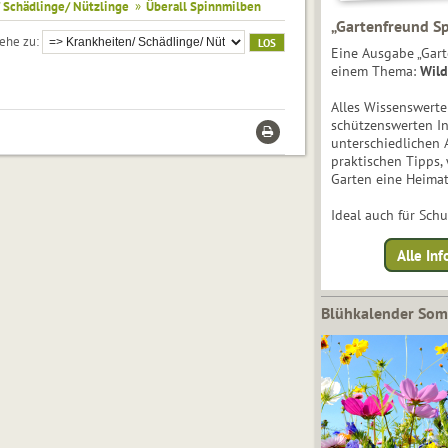
 Schädlinge/ Nützlinge
»
Überall Spinnmilben
„Gartenfreund Sp
ehe zu
Eine Ausgabe „Gart
einem Thema:
Wild
Alles Wissenswert
schützenswerten I
unterschiedlichen 
praktischen Tipps,
Garten eine Heimat
Ideal auch für Sch
Alle Inf
Blühkalender So