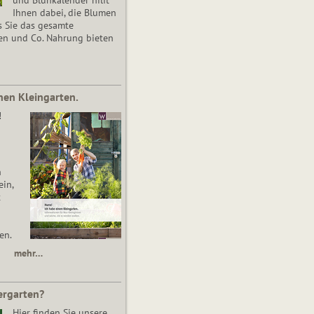
Ihnen dabei, die Blumen
s Sie das gesamte
en und Co. Nahrung bieten
nen Kleingarten.
!
n
in,
t
en.
mehr…
ergarten?
Hier finden Sie unsere