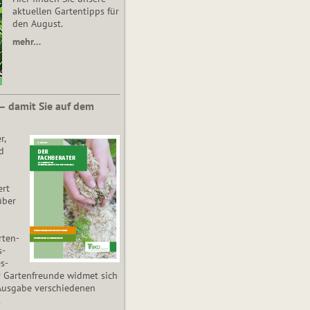
aktuellen Gartentipps für
den August.
mehr…
 – damit Sie auf dem
r,
d
ert
über
­ten­
s­
es­
r Gartenfreunde widmet sich
Ausgabe verschiedenen
.