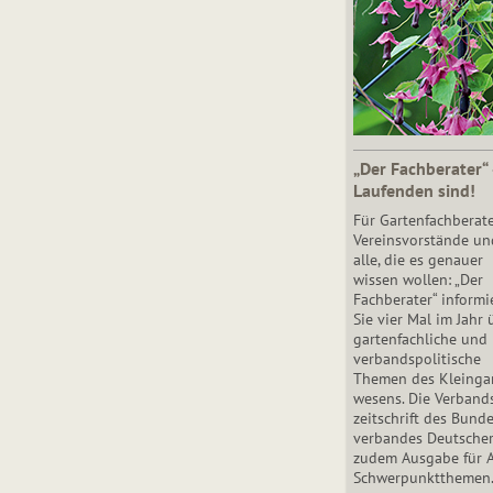
„Der Fachberater“
Laufenden sind!
Für Gartenfachberate
Vereinsvorstände un
alle, die es genauer
wissen wollen: „Der
Fachberater“ informi
Sie vier Mal im Jahr 
gartenfachliche und
verbandspolitische
Themen des Klein­gar
wesens. Die Ver­band
zeit­schrift des Bun­d
ver­ban­des Deutsche
zudem Ausgabe für 
Schwer­punkt­the­men