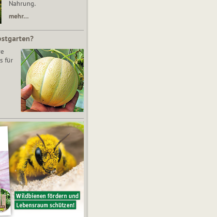
Nahrung.
mehr…
bstgarten?
re
s für