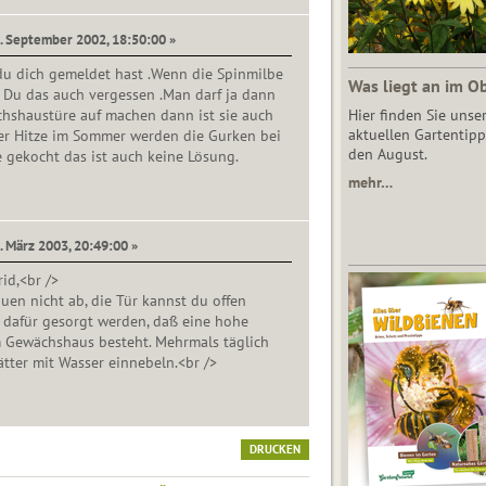
9. September 2002, 18:50:00 »
du dich gemeldet hast .Wenn die Spinmilbe
Was liegt an im O
t Du das auch vergessen .Man darf ja dann
chshaustüre auf machen dann ist sie auch
Hier finden Sie unse
aktuellen Gartentipp
ßer Hitze im Sommer werden die Gurken bei
den August.
 gekocht das ist auch keine Lösung.
mehr…
. März 2003, 20:49:00 »
rid,<br />
en nicht ab, die Tür kannst du offen
 dafür gesorgt werden, daß eine hohe
m Gewächshaus besteht. Mehrmals täglich
tter mit Wasser einnebeln.<br />
DRUCKEN