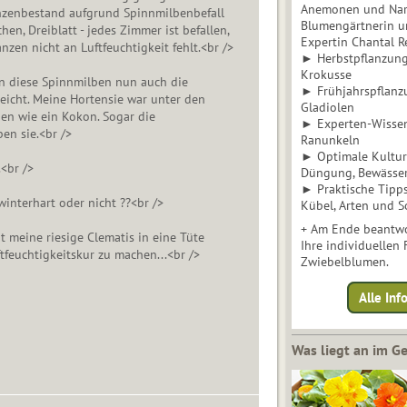
Anemonen und Narz
anzenbestand aufgrund Spinnmilbenbefall
Blumengärtnerin u
chen, Dreiblatt - jedes Zimmer ist befallen,
Expertin Chantal 
nzen nicht an Luftfeuchtigkeit fehlt.<br />
► Herbstpflanzunge
Krokusse
 diese Spinnmilben nun auch die
► Frühjahrspflanz
eicht. Meine Hortensie war unter den
Gladiolen
en wie ein Kokon. Sogar die
► Experten-Wisse
en sie.<br />
Ranunkeln
► Optimale Kultur 
.<br />
Düngung, Bewässe
► Praktische Tipp
interhart oder nicht ??<br />
Kübel, Arten und S
+ Am Ende beantwo
t meine riesige Clematis in eine Tüte
Ihre individuellen
tfeuchtigkeitskur zu machen...<br />
Zwiebelblumen.
Alle In
Was liegt an im 