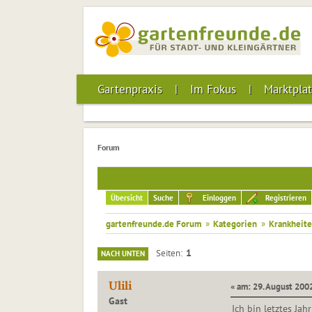
Gartenpraxis
Im Fokus
Marktplat
Forum
Übersicht
Suche
Einloggen
Registrieren
gartenfreunde.de Forum
»
Kategorien
»
Krankheite
1
Seiten
NACH UNTEN
Ulili
« am: 29. August 2002
Gast
Ich bin letztes Ja