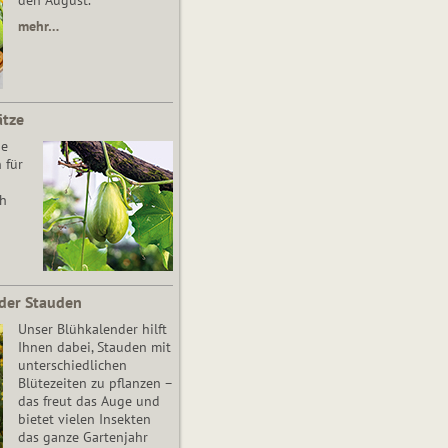
den August.
mehr…
ätze
he
 für
ch
der Stauden
Unser Blühkalender hilft
Ihnen dabei, Stauden mit
unterschiedlichen
Blütezeiten zu pflanzen –
das freut das Auge und
bietet vielen Insekten
das ganze Gartenjahr