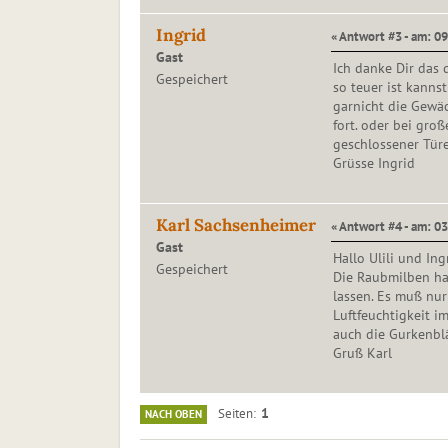
Ingrid
« Antwort #3 - am: 0
Gast
Ich danke Dir das 
Gespeichert
so teuer ist kanns
garnicht die Gewä
fort. oder bei gro
geschlossener Türe
Grüsse Ingrid
Karl Sachsenheimer
« Antwort #4 - am: 03
Gast
Hallo Ulili und Ing
Gespeichert
Die Raubmilben hau
lassen. Es muß nur
Luftfeuchtigkeit i
auch die Gurkenblä
Gruß Karl
1
Seiten
NACH OBEN