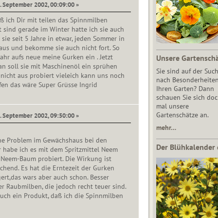
1. September 2002, 00:09:00 »
uß ich Dir mit teilen das Spinnmilben
t sind gerade im Winter hatte ich sie auch
 sie seit 5 Jahre in etwar, jeden Sommer in
s und bekomme sie auch nicht fort. So
jahr aufs neue meine Gurken ein . Jetzt
Unsere Gartensch
n soll sie mit Maschinenöl ein sprühen
Sie sind auf der Suc
nicht aus probiert vieleich kann uns noch
nach Besonderheiten
fen das wäre Super Grüsse Ingrid
Ihren Garten? Dann
schauen Sie sich do
mal unsere
Gartenschätze an.
8. September 2002, 09:50:00 »
mehr…
che Problem im Gewächshaus bei den
Der Blühkalender 
r habe ich es mit dem Spritzmittel Neem
 Neem-Baum probiert. Die Wirkung ist
schend. Es hat die Erntezeit der Gurken
ert,das wars aber auch schon. Besser
r Raubmilben, die jedoch recht teuer sind.
uch ein Produkt, daß ich die Spinnmilben