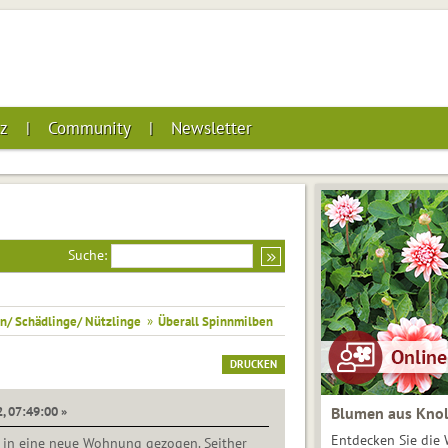
z
Community
Newsletter
Suche:
n/ Schädlinge/ Nützlinge
»
Überall Spinnmilben
DRUCKEN
, 07:49:00 »
Blumen aus Knol
Entdecken Sie die 
hr in eine neue Wohnung gezogen. Seither