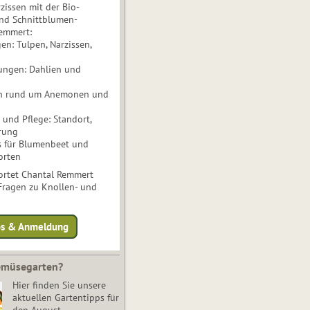
issen mit der Bio-
nd Schnittblumen-
Remmert:
n: Tulpen, Narzissen,
ungen: Dahlien und
n rund um Anemonen und
und Pflege: Standort,
rung
s für Blumenbeet und
orten
rtet Chantal Remmert
 Fragen zu Knollen- und
fos & Anmeldung
Gemüsegarten?
Hier finden Sie unsere
aktuellen Gartentipps für