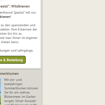
ezial“: Wildbienen
enfreund Spezial“ mit nur
bienen!
e zu den spannenden und
nsekten. Vom Erkennen der
Arten bis hin zu
 wie man ihnen im eigenen
 bieten kann.
ulungen und Lehrgänge.
os & Bestellung
mmerblumen
Mit ein- und
zweijährigen
Sommerblumen können
Sie für ein wahres
Blütenmeer im Garten
sorgen. Unser Aussaat-
und Blühkalender hilft