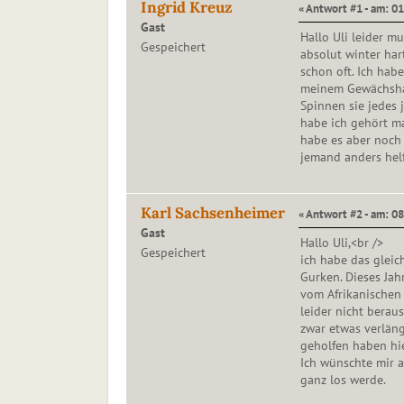
Ingrid Kreuz
« Antwort #1 - am: 0
Gast
Hallo Uli leider m
Gespeichert
absolut winter har
schon oft. Ich habe
meinem Gewächshau
Spinnen sie jedes 
habe ich gehört ma
habe es aber noch 
jemand anders hel
Karl Sachsenheimer
« Antwort #2 - am: 0
Gast
Hallo Uli,<br />
Gespeichert
ich habe das glei
Gurken. Dieses Jah
vom Afrikanischen
leider nicht berau
zwar etwas verläng
geholfen haben hie
Ich wünschte mir a
ganz los werde.