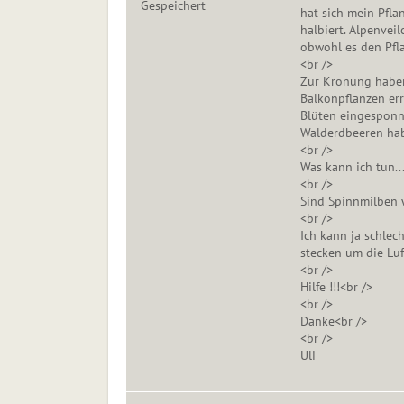
Gespeichert
hat sich mein Pfl
halbiert. Alpenveil
obwohl es den Pfla
<br />
Zur Krönung haben
Balkonpflanzen err
Blüten eingesponn
Walderdbeeren hab
<br />
Was kann ich tun..
<br />
Sind Spinnmilben w
<br />
Ich kann ja schlech
stecken um die Luf
<br />
Hilfe !!!<br />
<br />
Danke<br />
<br />
Uli