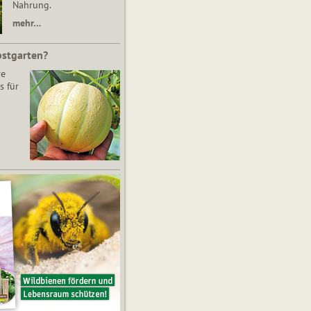
Nahrung.
mehr…
bstgarten?
re
s für