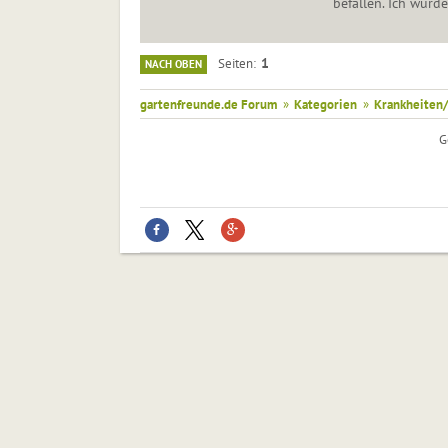
befallen. Ich würd
1
Seiten
NACH OBEN
gartenfreunde.de Forum
»
Kategorien
»
Krankheiten/
G