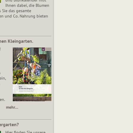
Ihnen dabei, die Blumen
s Sie das gesamte
en und Co. Nahrung bieten
nen Kleingarten.
!
n
in,
t
en.
mehr…
ergarten?
Hier finden Sie unsere