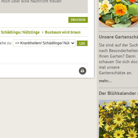
e mich über eine Nachricht freuen
DRUCKEN
 Schädlinge/ Nützlinge
»
Buxbaum wird braun
Unsere Gartensch
ehe zu
Sie sind auf der Suc
nach Besonderheiten
Ihren Garten? Dann
schauen Sie sich do
mal unsere
Gartenschätze an.
mehr…
Der Blühkalender 