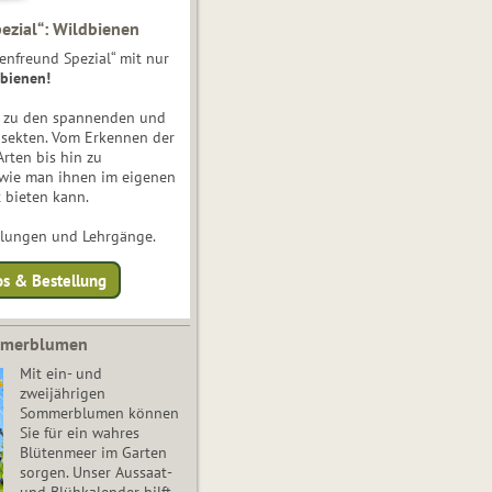
ezial“: Wildbienen
enfreund Spezial“ mit nur
bienen!
e zu den spannenden und
nsekten. Vom Erkennen der
Arten bis hin zu
 wie man ihnen im eigenen
 bieten kann.
ulungen und Lehrgänge.
os & Bestellung
mmerblumen
Mit ein- und
zweijährigen
Sommerblumen können
Sie für ein wahres
Blütenmeer im Garten
sorgen. Unser Aussaat-
und Blühkalender hilft