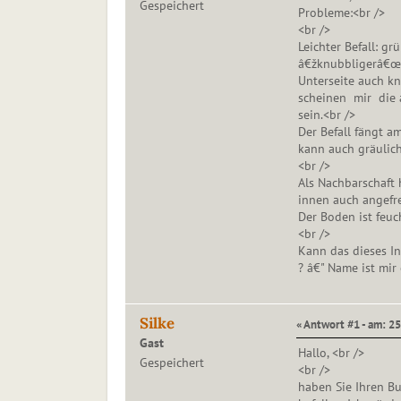
Gespeichert
Probleme:<br />
<br />
Leichter Befall: gr
â€žknubbligerâ€œ B
Unterseite auch kn
scheinen mir die a
sein.<br />
Der Befall fängt a
kann auch gräulich
<br />
Als Nachbarschaft 
innen auch angefre
Der Boden ist feuch
<br />
Kann das dieses Ins
? â€" Name ist mir 
Silke
« Antwort #1 - am: 25
Gast
Hallo, <br />
Gespeichert
<br />
haben Sie Ihren Bu