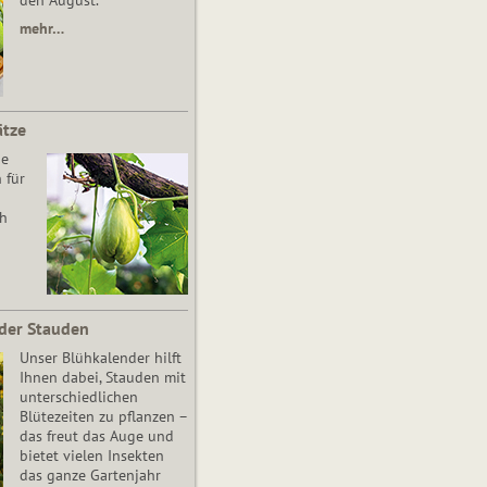
den August.
mehr…
ätze
he
 für
ch
der Stauden
Unser Blühkalender hilft
Ihnen dabei, Stauden mit
unterschiedlichen
Blütezeiten zu pflanzen –
das freut das Auge und
bietet vielen Insekten
das ganze Gartenjahr