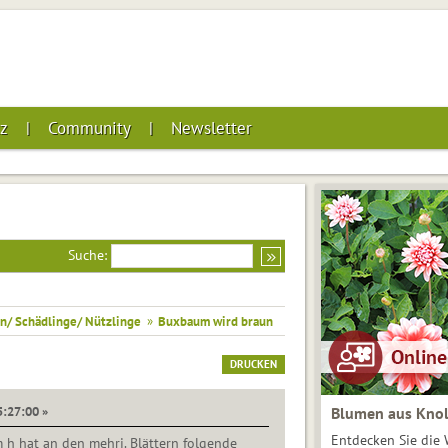
z
Community
Newsletter
Suche:
n/ Schädlinge/ Nützlinge
»
Buxbaum wird braun
DRUCKEN
5:27:00 »
Blumen aus Knol
Entdecken Sie die 
 h hat an den mehrj. Blättern folgende