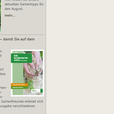
aktuellen Gartentipps für
den August.
mehr…
 – damit Sie auf dem
r,
d
ert
über
­ten­
s­
es­
r Gartenfreunde widmet sich
Ausgabe verschiedenen
.