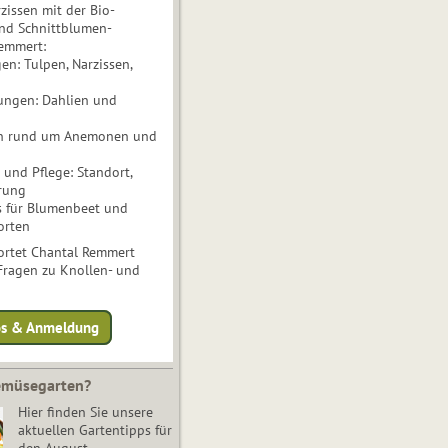
issen mit der Bio-
nd Schnittblumen-
Remmert:
n: Tulpen, Narzissen,
ungen: Dahlien und
n rund um Anemonen und
und Pflege: Standort,
rung
s für Blumenbeet und
orten
rtet Chantal Remmert
 Fragen zu Knollen- und
fos & Anmeldung
Gemüsegarten?
Hier finden Sie unsere
aktuellen Gartentipps für