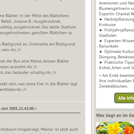
Anemonen und Narz
Blumengärtnerin u
Expertin Chantal 
üne Blätter: In der Mitte des Blättchens
► Herbstpflanzunge
efall , braune B.: Ausgetrocknet,
Krokusse
ubblig, ausgetrocknet. Das letzte Stadium
► Frühjahrspflanz
usgetrockneten, gerollten Blättchen zu
Gladiolen
► Experten-Wisse
m Blattgrund an, Unterseite am Blattgrund
Ranunkeln
 sein.<br />
► Optimale Kultur 
Düngung, Bewässe
hat der Bux eine Malve, dessen Blätter
► Praktische Tipp
ssen aussieht.<br />
Kübel, Arten und S
t, das Geländer schattig.<br />
+ Am Ende beantwo
Ihre individuellen
ekt sein, was seine Eier in die Blätter legt
Zwiebelblumen.
entfallen<br />
Alle In
. Juni 2003, 21:42:00 »
Was liegt an im 
chsbaum hingekriegt. Meiner ist jetzt auch