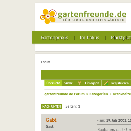
Gartenpraxis
Im Fokus
Marktplat
Forum
Übersicht
Suche
Einloggen
Registrieren
gartenfreunde.de Forum
»
Kategorien
»
Krankheite
1
Seiten
NACH UNTEN
Gabi
« am: 19. Juli 2002, 1
Gast
Buxbaum, ca. 2-3 m