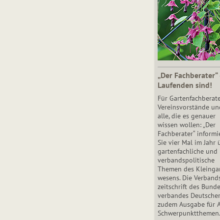
„Der Fachberater“
Laufenden sind!
Für Gartenfachberate
Vereinsvorstände un
alle, die es genauer
wissen wollen: „Der
Fachberater“ informi
Sie vier Mal im Jahr 
gartenfachliche und
verbandspolitische
Themen des Klein­gar
wesens. Die Ver­band
zeit­schrift des Bun­d
ver­ban­des Deutsche
zudem Ausgabe für 
Schwer­punkt­the­men