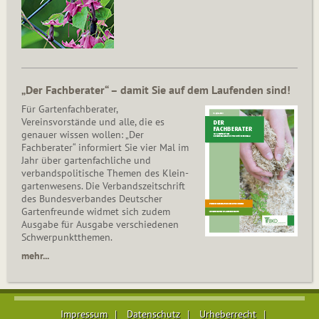
„Der Fachberater“ – damit Sie auf dem Laufenden sind!
Für Gartenfachberater,
Vereinsvorstände und alle, die es
genauer wissen wollen: „Der
Fachberater“ informiert Sie vier Mal im
Jahr über gartenfachliche und
verbandspolitische Themen des Klein­
gar­ten­wesens. Die Ver­bands­zeit­schrift
des Bun­des­ver­ban­des Deutscher
Gartenfreunde widmet sich zudem
Ausgabe für Ausgabe verschiedenen
Schwer­punkt­the­men.
mehr...
Impressum
Datenschutz
Urheberrecht