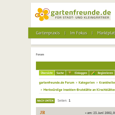
Gartenpraxis
Im Fokus
Marktplat
Forum
Übersicht
Suche
Einloggen
Registrieren
gartenfreunde.de Forum
»
Kategorien
»
Krankheite
»
Merkwürdige Insekten-Brutstätte an Kirschblätter
1
Seiten
NACH UNTEN
JR
« am: 23. Juni 2002, 