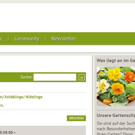
z
Community
Newsletter
Was liegt an im 
Suche:
n/ Schädlinge/ Nützlinge
n.
Unsere Gartensch
DRUCKEN
Sie sind auf der Suc
nach Besonderheiten
00:58:00 »
Ihren Garten? Dann