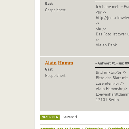
Gast
Ich habe meine Frag
Gespeichert
<br />
http://jens.richwie
/>
<br />
Das Foto ist zwar u
/>
Vielen Dank
Alain Hamm
« Antwort #1 - am: 09
Gast
Bild unklar.<br />
Gespeichert
Bitte das Blatt mit
zusenden:<br />
Alain Hamm<br />
Loewenhardtdamm 
12101 Berlin
1
Seiten
NACH OBEN
gartenfreunde.de Forum
»
Kategorien
»
Krankheiten/