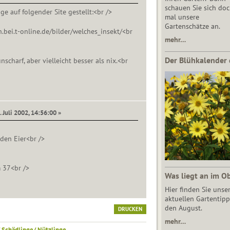
schauen Sie sich do
e auf folgender Site gestellt:<br />
mal unsere
Gartenschätze an.
n.bei.t-online.de/bilder/welches_insekt/<br
mehr…
Der Blühkalender 
nscharf, aber vielleicht besser als nix.<br
. Juli 2002, 14:56:00 »
 den Eier<br />
37<br />
Was liegt an im O
Hier finden Sie unse
aktuellen Gartentipp
den August.
DRUCKEN
mehr…
 Schädlinge/ Nützlinge