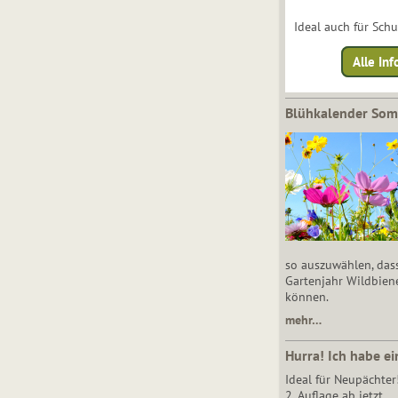
Ideal auch für Sch
Alle Inf
Blühkalender So
so auszuwählen, das
Gartenjahr Wildbien
können.
mehr…
Hurra! Ich habe ei
Ideal für Neupächter
2. Auflage ab jetzt