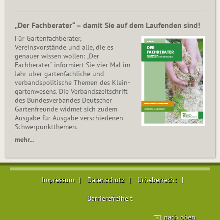
„Der Fachberater“ – damit Sie auf dem Laufenden sind!
Für Gartenfachberater,
Vereinsvorstände und alle, die es
genauer wissen wollen: „Der
Fachberater“ informiert Sie vier Mal im
Jahr über gartenfachliche und
verbandspolitische Themen des Klein­
gar­ten­wesens. Die Ver­bands­zeit­schrift
des Bun­des­ver­ban­des Deutscher
Gartenfreunde widmet sich zudem
Ausgabe für Ausgabe verschiedenen
Schwer­punkt­the­men.
mehr...
Impressum
Datenschutz
Urheberrecht
Barrierefreiheit
nach oben