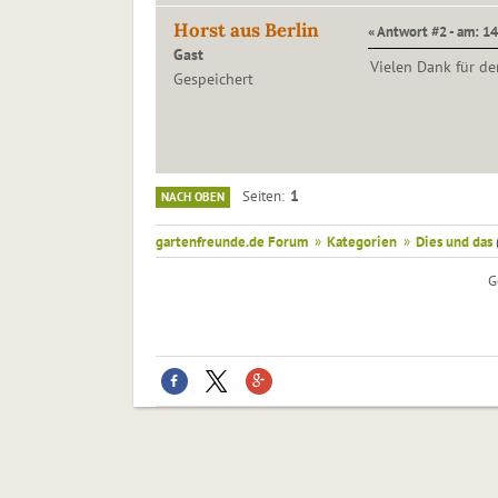
Horst aus Berlin
« Antwort #2 - am: 14
Gast
Vielen Dank für de
Gespeichert
1
Seiten
NACH OBEN
gartenfreunde.de Forum
»
Kategorien
»
Dies und das
G