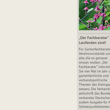
„Der Fachberater“
Laufenden sind!
Für Gartenfachberate
Vereinsvorstände un
alle, die es genauer
wissen wollen: „Der
Fachberater“ informi
Sie vier Mal im Jahr 
gartenfachliche und
verbandspolitische
Themen des Klein­gar
wesens. Die Ver­band
zeit­schrift des Bun­d
ver­ban­des Deutsche
zudem Ausgabe für 
Schwer­punkt­the­men