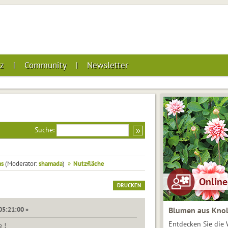
z
Community
Newsletter
Suche:
as
(Moderator:
shamada
)
»
Nutzfläche
DRUCKEN
 05:21:00 »
Blumen aus Knol
Entdecken Sie die 
 !