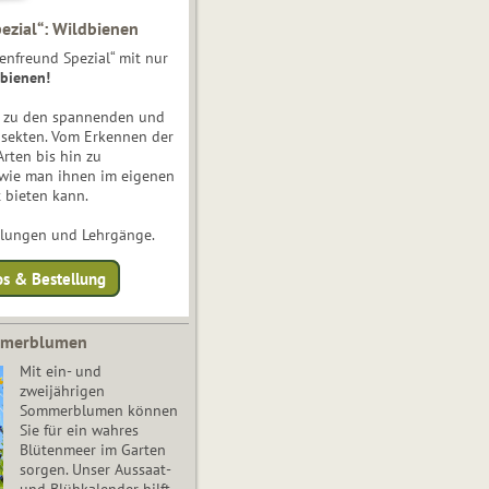
ezial“: Wildbienen
enfreund Spezial“ mit nur
bienen!
e zu den spannenden und
nsekten. Vom Erkennen der
Arten bis hin zu
 wie man ihnen im eigenen
 bieten kann.
ulungen und Lehrgänge.
os & Bestellung
mmerblumen
Mit ein- und
zweijährigen
Sommerblumen können
Sie für ein wahres
Blütenmeer im Garten
sorgen. Unser Aussaat-
und Blühkalender hilft