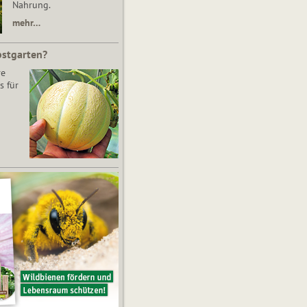
Nahrung.
mehr…
bstgarten?
re
s für