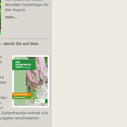
aktuellen Gartentipps für
den August.
mehr…
 – damit Sie auf dem
r,
d
ert
über
­ten­
s­
es­
r Gartenfreunde widmet sich
Ausgabe verschiedenen
.