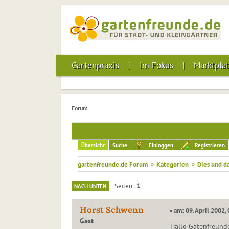
Gartenpraxis
Im Fokus
Marktplat
Forum
Übersicht
Suche
Einloggen
Registrieren
gartenfreunde.de Forum
»
Kategorien
»
Dies und d
1
Seiten
NACH UNTEN
Horst Schwenn
« am: 09. April 2002,
Gast
Hallo Gatenfreunde