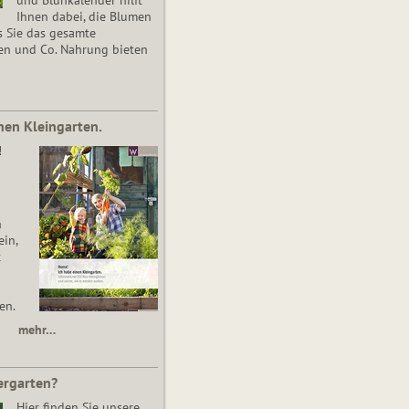
Ihnen dabei, die Blumen
s Sie das gesamte
en und Co. Nahrung bieten
nen Kleingarten.
!
n
in,
t
en.
mehr…
ergarten?
Hier finden Sie unsere