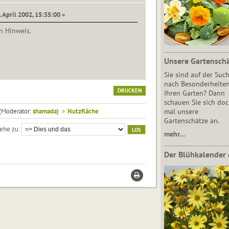
. April 2002, 15:35:00 »
n Hinweis.
Unsere Gartensch
Sie sind auf der Suc
nach Besonderheiten
DRUCKEN
Ihren Garten? Dann
schauen Sie sich do
(Moderator:
shamada
)
»
Nutzfläche
mal unsere
Gartenschätze an.
ehe zu
mehr…
Der Blühkalender 