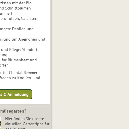
issen mit der Bio-
nd Schnittblumen-
Remmert:
n: Tulpen, Narzissen,
ungen: Dahlien und
n rund um Anemonen und
und Pflege: Standort,
rung
s für Blumenbeet und
orten
rtet Chantal Remmert
 Fragen zu Knollen- und
fos & Anmeldung
Gemüsegarten?
Hier finden Sie unsere
aktuellen Gartentipps für