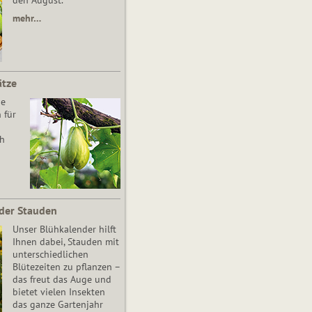
den August.
mehr…
ätze
he
 für
ch
der Stauden
Unser Blühkalender hilft
Ihnen dabei, Stauden mit
unterschiedlichen
Blütezeiten zu pflanzen –
das freut das Auge und
bietet vielen Insekten
das ganze Gartenjahr