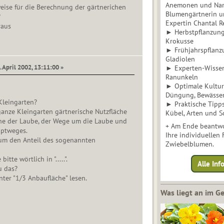
Anemonen und Narz
eise für die Berechnung der gärtnerichen
Blumengärtnerin u
?
Expertin Chantal 
raus
► Herbstpflanzunge
Krokusse
► Frühjahrspflanz
Gladiolen
. April 2002, 13:11:00 »
► Experten-Wisse
Ranunkeln
► Optimale Kultur 
Düngung, Bewässe
Kleingarten?
► Praktische Tipp
 ganze Kleingarten gärtnerische Nutzfläche
Kübel, Arten und S
che der Laube, der Wege um die Laube und
+ Am Ende beantwo
uptweges.
Ihre individuellen
 um den Anteil des sogenannten
Zwiebelblumen.
bitte wörtlich in ".....".
Alle In
u das?
nter "1/3 Anbaufläche" lesen.
Was liegt an im 