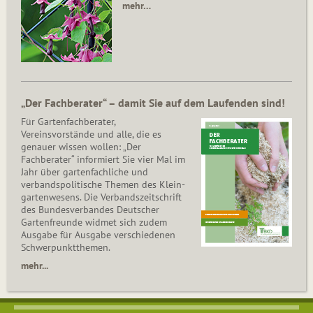
mehr…
„Der Fachberater“ – damit Sie auf dem Laufenden sind!
Für Gartenfachberater,
Vereinsvorstände und alle, die es
genauer wissen wollen: „Der
Fachberater“ informiert Sie vier Mal im
Jahr über gartenfachliche und
verbandspolitische Themen des Klein­
gar­ten­wesens. Die Ver­bands­zeit­schrift
des Bun­des­ver­ban­des Deutscher
Gartenfreunde widmet sich zudem
Ausgabe für Ausgabe verschiedenen
Schwer­punkt­the­men.
mehr...