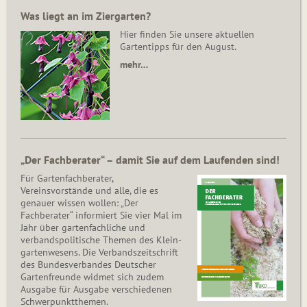
Was liegt an im Ziergarten?
Hier finden Sie unsere aktuellen
Gartentipps für den August.
mehr…
„Der Fachberater“ – damit Sie auf dem Laufenden sind!
Für Gartenfachberater,
Vereinsvorstände und alle, die es
genauer wissen wollen: „Der
Fachberater“ informiert Sie vier Mal im
Jahr über gartenfachliche und
verbandspolitische Themen des Klein­
gar­ten­wesens. Die Ver­bands­zeit­schrift
des Bun­des­ver­ban­des Deutscher
Gartenfreunde widmet sich zudem
Ausgabe für Ausgabe verschiedenen
Schwer­punkt­the­men.