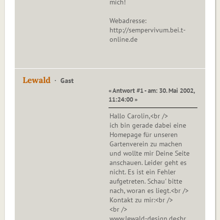
mich!
Webadresse:
http://sempervivum.bei.t-
online.de
Lewald
Gast
« Antwort #1 - am: 30. Mai 2002,
11:24:00 »
Hallo Carolin,<br />
ich bin gerade dabei eine
Homepage für unseren
Gartenverein zu machen
und wollte mir Deine Seite
anschauen. Leider geht es
nicht. Es ist ein Fehler
aufgetreten. Schau' bitte
nach, woran es liegt.<br />
Kontakt zu mir:<br />
<br />
www.lewald-design.de<br