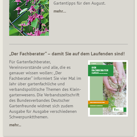
Gartentipps für den August.
mehr…
„Der Fachberater“ – damit Sie auf dem Laufenden sind!
Für Gartenfachberater,
Vereinsvorstände und alle, die es
genauer wissen wollen: „Der
Fachberater“ informiert Sie vier Mal im
Jahr über gartenfachliche und
verbandspolitische Themen des Klein­
gar­ten­wesens. Die Ver­bands­zeit­schrift
des Bun­des­ver­ban­des Deutscher
Gartenfreunde widmet sich zudem
Ausgabe für Ausgabe verschiedenen
Schwer­punkt­the­men.
mehr...