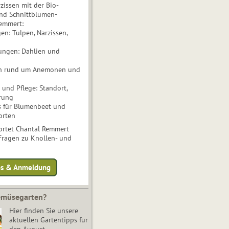
issen mit der Bio-
nd Schnittblumen-
Remmert:
n: Tulpen, Narzissen,
ungen: Dahlien und
n rund um Anemonen und
und Pflege: Standort,
rung
s für Blumenbeet und
orten
rtet Chantal Remmert
 Fragen zu Knollen- und
fos & Anmeldung
Gemüsegarten?
Hier finden Sie unsere
aktuellen Gartentipps für