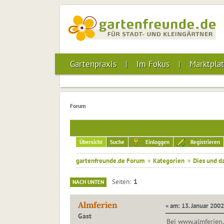
Gartenpraxis
Im Fokus
Marktplat
Forum
Übersicht
Suche
Einloggen
Registrieren
gartenfreunde.de Forum
»
Kategorien
»
Dies und d
1
Seiten
NACH UNTEN
Almferien
« am: 13. Januar 2002
Gast
Bei www.almferien.