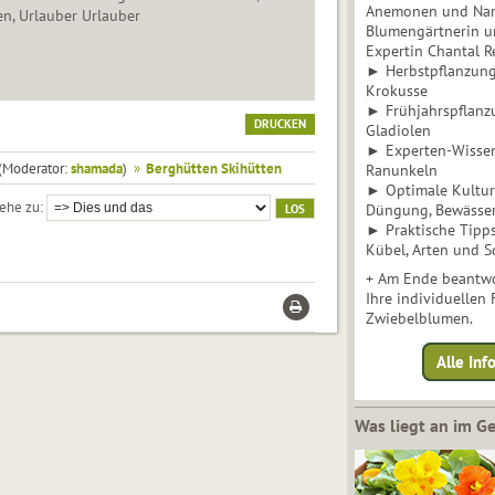
Anemonen und Narz
n, Urlauber Urlauber
Blumengärtnerin u
Expertin Chantal 
► Herbstpflanzunge
Krokusse
► Frühjahrspflanz
DRUCKEN
Gladiolen
► Experten-Wisse
(Moderator:
shamada
)
»
Berghütten Skihütten
Ranunkeln
► Optimale Kultur 
ehe zu
Düngung, Bewässe
► Praktische Tipp
Kübel, Arten und S
+ Am Ende beantwo
Ihre individuellen
Zwiebelblumen.
Alle In
Was liegt an im 