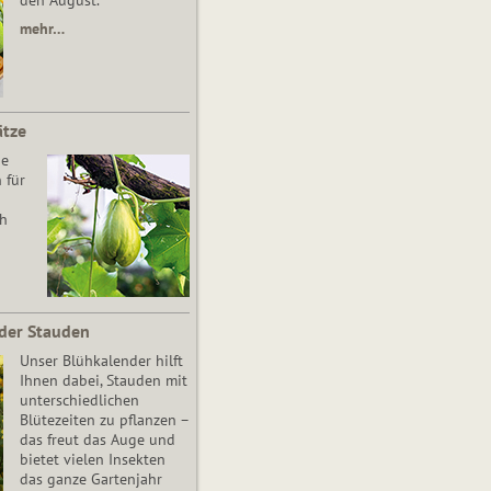
den August.
mehr…
ätze
he
 für
ch
der Stauden
Unser Blühkalender hilft
Ihnen dabei, Stauden mit
unterschiedlichen
Blütezeiten zu pflanzen –
das freut das Auge und
bietet vielen Insekten
das ganze Gartenjahr