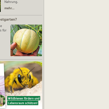
Nahrung.
mehr…
bstgarten?
re
s für