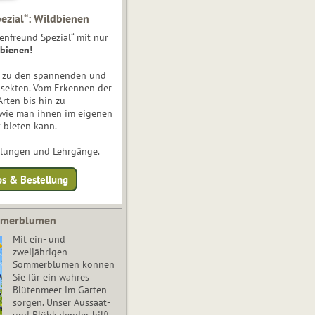
ezial“: Wildbienen
enfreund Spezial“ mit nur
bienen!
e zu den spannenden und
nsekten. Vom Erkennen der
Arten bis hin zu
 wie man ihnen im eigenen
 bieten kann.
ulungen und Lehrgänge.
os & Bestellung
mmerblumen
Mit ein- und
zweijährigen
Sommerblumen können
Sie für ein wahres
Blütenmeer im Garten
sorgen. Unser Aussaat-
und Blühkalender hilft