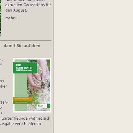
aktuellen Gartentipps für
den August.
mehr…
 – damit Sie auf dem
r,
d
ert
über
­ten­
s­
es­
r Gartenfreunde widmet sich
Ausgabe verschiedenen
.