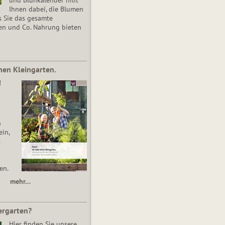
Ihnen dabei, die Blumen
s Sie das gesamte
en und Co. Nahrung bieten
nen Kleingarten.
!
n
in,
t
en.
mehr…
ergarten?
Hier finden Sie unsere