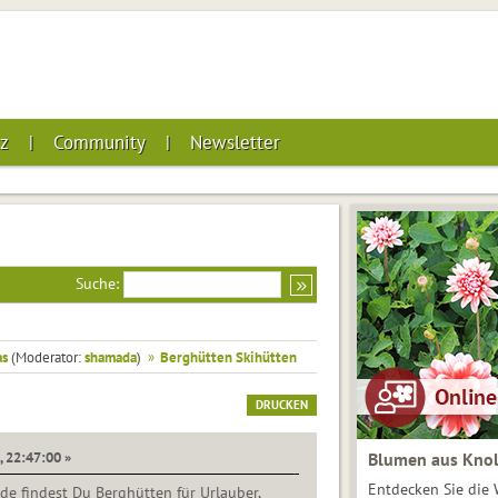
z
Community
Newsletter
Suche:
as
(Moderator:
shamada
)
»
Berghütten Skihütten
DRUCKEN
, 22:47:00 »
Blumen aus Knol
Entdecken Sie die 
de findest Du Berghütten für Urlauber,