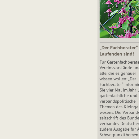
„Der Fachberater“
Laufenden sind!
Für Gartenfachberate
Vereinsvorstände un
alle, die es genauer
wissen wollen: „Der
Fachberater“ informi
Sie vier Mal im Jahr 
gartenfachliche und
verbandspolitische
Themen des Klein­gar
wesens. Die Ver­band
zeit­schrift des Bun­d
ver­ban­des Deutsche
zudem Ausgabe für 
Schwer­punkt­the­men