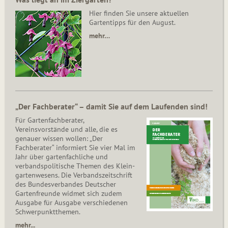
Hier finden Sie unsere aktuellen
Gartentipps für den August.
mehr…
„Der Fachberater“ – damit Sie auf dem Laufenden sind!
Für Gartenfachberater,
Vereinsvorstände und alle, die es
genauer wissen wollen: „Der
Fachberater“ informiert Sie vier Mal im
Jahr über gartenfachliche und
verbandspolitische Themen des Klein­
gar­ten­wesens. Die Ver­bands­zeit­schrift
des Bun­des­ver­ban­des Deutscher
Gartenfreunde widmet sich zudem
Ausgabe für Ausgabe verschiedenen
Schwer­punkt­the­men.
mehr...