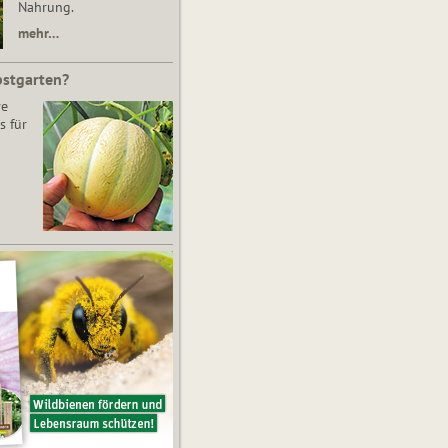
Nahrung.
mehr…
bstgarten?
re
s für