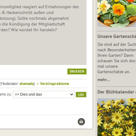
einsmitglied reagiert auf Ermahnungen des
z. B. Heckenschnitt außen und
 Nutzung). Sollte nochmals abgemahnt
h die Kündigung der Mitgliedschaft
den? Wie würdet Ihr handeln?
Unsere Gartensch
Sie sind auf der Suc
nach Besonderheiten
Ihren Garten? Dann
schauen Sie sich do
mal unsere
Gartenschätze an.
DRUCKEN
mehr…
(Moderator:
shamada
)
»
Vereinsprobleme
Der Blühkalender 
ehe zu