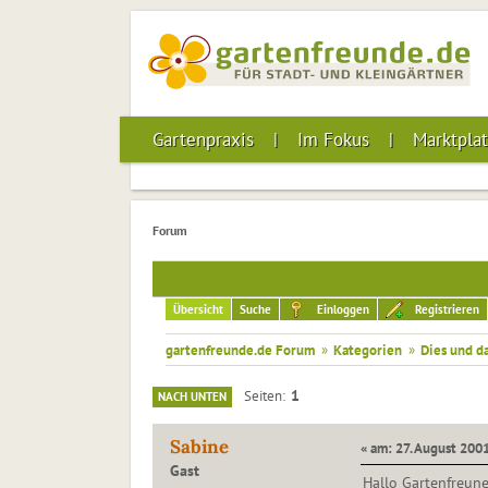
Gartenpraxis
Im Fokus
Marktplat
Forum
Übersicht
Suche
Einloggen
Registrieren
gartenfreunde.de Forum
»
Kategorien
»
Dies und d
1
Seiten
NACH UNTEN
Sabine
« am: 27. August 2001
Gast
Hallo Gartenfreun