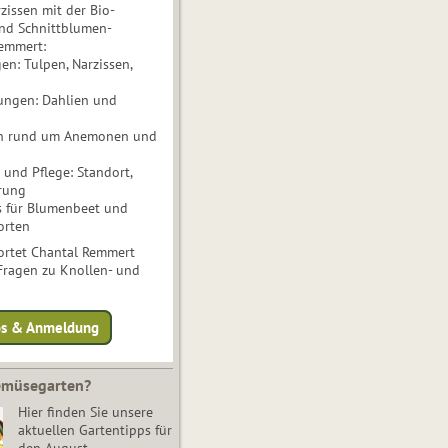
issen mit der Bio-
nd Schnittblumen-
Remmert:
n: Tulpen, Narzissen,
ungen: Dahlien und
n rund um Anemonen und
und Pflege: Standort,
rung
s für Blumenbeet und
orten
rtet Chantal Remmert
 Fragen zu Knollen- und
fos & Anmeldung
Gemüsegarten?
Hier finden Sie unsere
aktuellen Gartentipps für