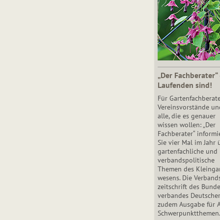
„Der Fachberater“
Laufenden sind!
Für Gartenfachberate
Vereinsvorstände un
alle, die es genauer
wissen wollen: „Der
Fachberater“ informi
Sie vier Mal im Jahr 
gartenfachliche und
verbandspolitische
Themen des Klein­gar
wesens. Die Ver­band
zeit­schrift des Bun­d
ver­ban­des Deutsche
zudem Ausgabe für 
Schwer­punkt­the­men