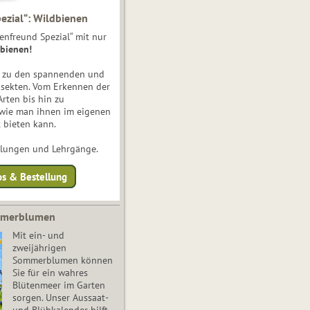
ezial“: Wildbienen
enfreund Spezial“ mit nur
bienen!
e zu den spannenden und
nsekten. Vom Erkennen der
Arten bis hin zu
 wie man ihnen im eigenen
 bieten kann.
ulungen und Lehrgänge.
os & Bestellung
mmerblumen
Mit ein- und
zweijährigen
Sommerblumen können
Sie für ein wahres
Blütenmeer im Garten
sorgen. Unser Aussaat-
und Blühkalender hilft