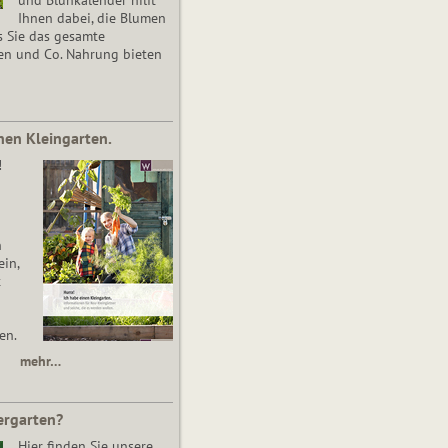
Ihnen dabei, die Blumen
s Sie das gesamte
en und Co. Nahrung bieten
nen Kleingarten.
!
n
in,
t
en.
mehr…
ergarten?
Hier finden Sie unsere