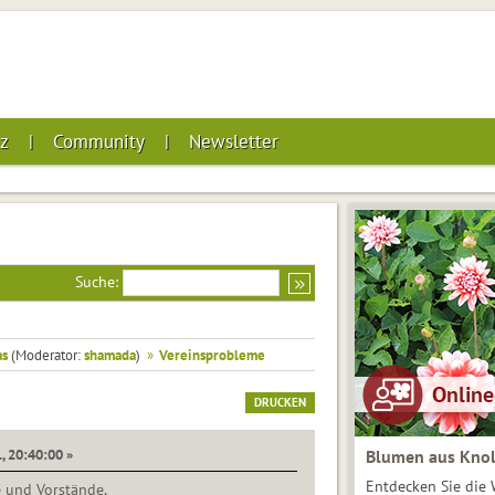
z
Community
Newsletter
Suche:
as
(Moderator:
shamada
)
»
Vereinsprobleme
DRUCKEN
, 20:40:00 »
Blumen aus Knol
Entdecken Sie die 
e und Vorstände,