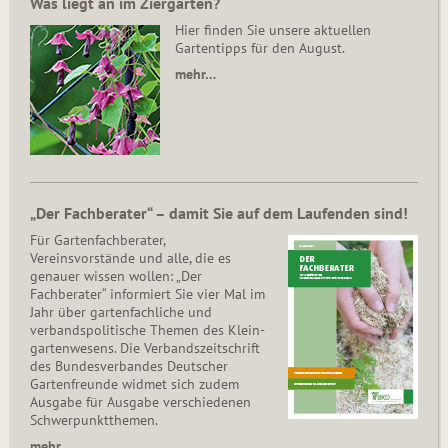
Was liegt an im Ziergarten?
Hier finden Sie unsere aktuellen
Gartentipps für den August.
mehr…
„Der Fachberater“ – damit Sie auf dem Laufenden sind!
Für Gartenfachberater,
Vereinsvorstände und alle, die es
genauer wissen wollen: „Der
Fachberater“ informiert Sie vier Mal im
Jahr über gartenfachliche und
verbandspolitische Themen des Klein­
gar­ten­wesens. Die Ver­bands­zeit­schrift
des Bun­des­ver­ban­des Deutscher
Gartenfreunde widmet sich zudem
Ausgabe für Ausgabe verschiedenen
Schwer­punkt­the­men.
mehr...