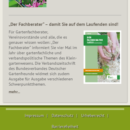
„Der Fachberater“ – damit Sie auf dem Laufenden sind!
Für Gartenfachberater,
Vereinsvorstände und alle, die es
genauer wissen wollen: „Der
Fachberater“ informiert Sie vier Mal im
Jahr über gartenfachliche und
verbandspolitische Themen des Klein­
gar­ten­wesens. Die Ver­bands­zeit­schrift
des Bun­des­ver­ban­des Deutscher
Gartenfreunde widmet sich zudem
Ausgabe für Ausgabe verschiedenen
Schwer­punkt­the­men.
mehr...
Impressum
Datenschutz
Urheberrecht
Barrierefreiheit