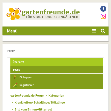
Menü
Forum
Übersicht
Suche
Einloggen
Registrieren
gartenfreunde.de Forum
»
Kategorien
»
Krankheiten/ Schädlinge/ Nützlinge
»
Bild vom Birnen-Gitterrost