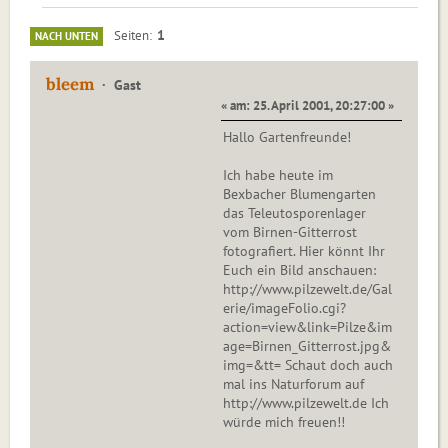
1
Seiten
NACH UNTEN
bleem
Gast
« am: 25. April 2001, 20:27:00 »
Hallo Gartenfreunde!
Ich habe heute im
Bexbacher Blumengarten
das Teleutosporenlager
vom Birnen-Gitterrost
fotografiert. Hier könnt Ihr
Euch ein Bild anschauen:
http://www.pilzewelt.de/Gal
erie/imageFolio.cgi?
action=view&link=Pilze&im
age=Birnen_Gitterrost.jpg&
img=&tt= Schaut doch auch
mal ins Naturforum auf
http://www.pilzewelt.de Ich
würde mich freuen!!