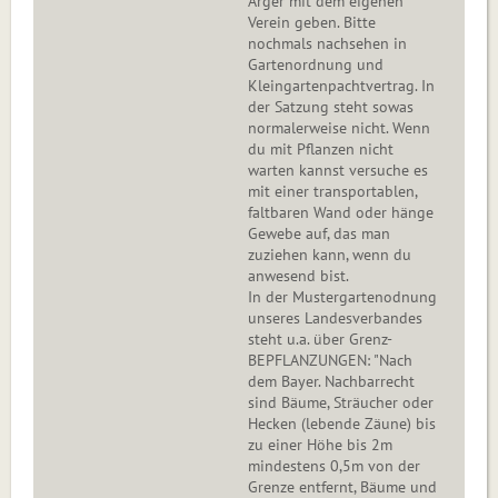
Ärger mit dem eigenen
Verein geben. Bitte
nochmals nachsehen in
Gartenordnung und
Kleingartenpachtvertrag. In
der Satzung steht sowas
normalerweise nicht. Wenn
du mit Pflanzen nicht
warten kannst versuche es
mit einer transportablen,
faltbaren Wand oder hänge
Gewebe auf, das man
zuziehen kann, wenn du
anwesend bist.
In der Mustergartenodnung
unseres Landesverbandes
steht u.a. über Grenz-
BEPFLANZUNGEN: "Nach
dem Bayer. Nachbarrecht
sind Bäume, Sträucher oder
Hecken (lebende Zäune) bis
zu einer Höhe bis 2m
mindestens 0,5m von der
Grenze entfernt, Bäume und