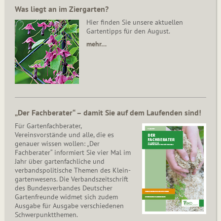
Was liegt an im Ziergarten?
Hier finden Sie unsere aktuellen
Gartentipps für den August.
mehr…
„Der Fachberater“ – damit Sie auf dem Laufenden sind!
Für Gartenfachberater,
Vereinsvorstände und alle, die es
genauer wissen wollen: „Der
Fachberater“ informiert Sie vier Mal im
Jahr über gartenfachliche und
verbandspolitische Themen des Klein­
gar­ten­wesens. Die Ver­bands­zeit­schrift
des Bun­des­ver­ban­des Deutscher
Gartenfreunde widmet sich zudem
Ausgabe für Ausgabe verschiedenen
Schwer­punkt­the­men.