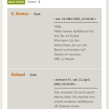
1
Seiten
NACH UNTEN
S. Hester
Gast
« am: 24. März 2001, 15:46:00 »
Hilfe.
Habe neuen Apfelbaum für
die Ter. im Kübel.
Wie kann ich ihn
befruchten, da nur ein
Baum vorhanden ist?
Danke im vorraus.
MfG. S. Hester
Roland
Gast
« Antwort #1 - am: 21. April
2002, 20:54:00 »
Das wuesste ich auch gern!
Meine Idee: ich möchte von
einem anderen Apfelbaum
zB Eldered einen