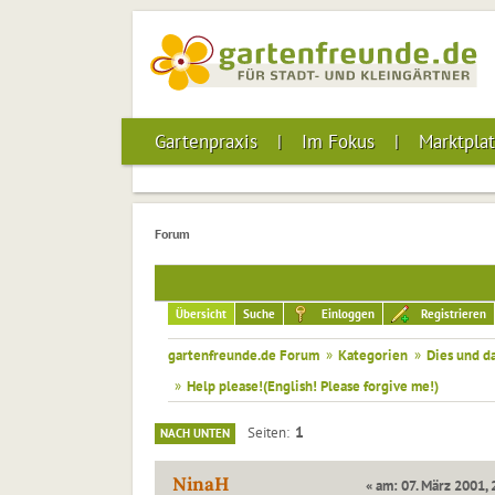
Gartenpraxis
Im Fokus
Marktplat
Forum
Übersicht
Suche
Einloggen
Registrieren
gartenfreunde.de Forum
»
Kategorien
»
Dies und d
»
Help please!(English! Please forgive me!)
1
Seiten
NACH UNTEN
NinaH
« am: 07. März 2001, 