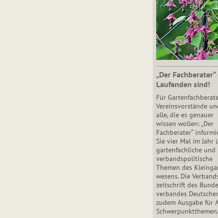
„Der Fachberater“
Laufenden sind!
Für Gartenfachberate
Vereinsvorstände un
alle, die es genauer
wissen wollen: „Der
Fachberater“ informi
Sie vier Mal im Jahr 
gartenfachliche und
verbandspolitische
Themen des Klein­gar
wesens. Die Ver­band
zeit­schrift des Bun­d
ver­ban­des Deutsche
zudem Ausgabe für 
Schwer­punkt­the­men