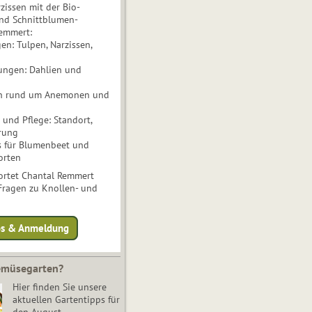
issen mit der Bio-
nd Schnittblumen-
Remmert:
n: Tulpen, Narzissen,
ungen: Dahlien und
n rund um Anemonen und
und Pflege: Standort,
rung
s für Blumenbeet und
orten
rtet Chantal Remmert
 Fragen zu Knollen- und
fos & Anmeldung
Gemüsegarten?
Hier finden Sie unsere
aktuellen Gartentipps für