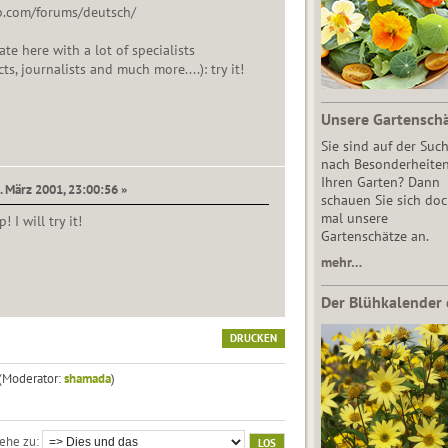
.com/forums/deutsch/
e here with a lot of specialists
ts, journalists and much more....): try it!
Unsere Gartensch
Sie sind auf der Suc
nach Besonderheiten
Ihren Garten? Dann
. März 2001, 23:00:56 »
schauen Sie sich do
mal unsere
 I will try it!
Gartenschätze an.
mehr…
Der Blühkalender 
DRUCKEN
(Moderator:
shamada
)
ehe zu