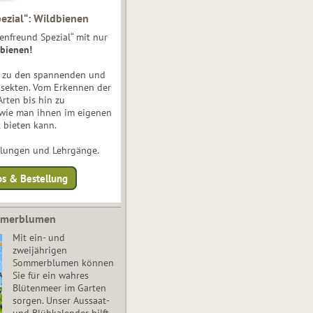
ezial“: Wildbienen
enfreund Spezial“ mit nur
bienen!
e zu den spannenden und
nsekten. Vom Erkennen der
Arten bis hin zu
 wie man ihnen im eigenen
 bieten kann.
ulungen und Lehrgänge.
os & Bestellung
mmerblumen
Mit ein- und
zweijährigen
Sommerblumen können
Sie für ein wahres
Blütenmeer im Garten
sorgen. Unser Aussaat-
und Blühkalender hilft