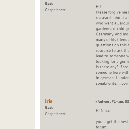
Gast
Hi!
Gespeichert
Please forgive me 
reasearch about a 
who went all arou
gardener, orchid g
Gaermany. And mos
many of his friend
questions on this s
resource to ask th
lead to someone who
looking for a german
Is there any? If so
someone here will 
in german- I unde
speak/write.... Sorry
iris
« Antwort #1 - am: 08
Gast
Hi Nina,
Gespeichert
you'll get the bes
forum: