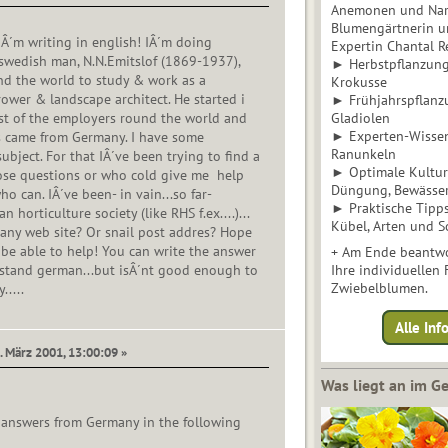
Anemonen und Narz
Blumengärtnerin u
IÂ´m writing in english! IÂ´m doing
Expertin Chantal 
swedish man, N.N.Emitslof (1869-1937),
► Herbstpflanzunge
nd the world to study & work as a
Krokusse
rower & landscape architect. He started i
► Frühjahrspflanz
t of the employers round the world and
Gladiolen
► Experten-Wisse
s came from Germany. I have some
Ranunkeln
ubject. For that IÂ´ve been trying to find a
► Optimale Kultur 
ose questions or who cold give me help
Düngung, Bewässe
 can. IÂ´ve been- in vain...so far-
► Praktische Tipp
 horticulture society (like RHS f.ex....)...
Kübel, Arten und S
: any web site? Or snail post addres? Hope
be able to help! You can write the answer
+ Am Ende beantwo
rstand german...but isÂ´nt good enough to
Ihre individuellen
Zwiebelblumen.
.....
Alle In
. März 2001, 13:00:09 »
Was liegt an im 
t answers from Germany in the following