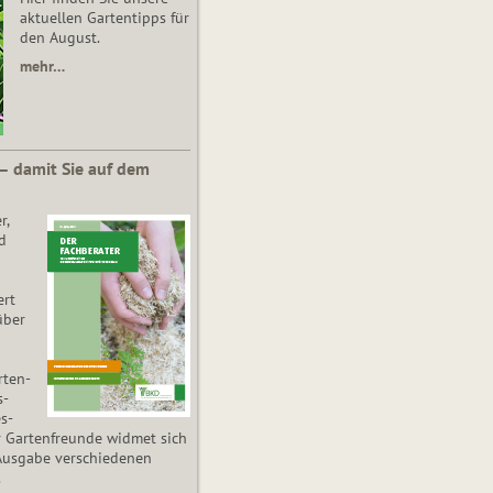
aktuellen Gartentipps für
den August.
mehr…
 – damit Sie auf dem
r,
d
ert
über
­ten­
s­
es­
r Gartenfreunde widmet sich
Ausgabe verschiedenen
.