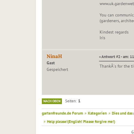
www.uk.gardenweb
You can communicat
(gardeners, architec
Kindest regards
Iris
NinaH
« Antwort #2 - am: 11
Gast
ThankÂ´s for the tip!
Gespeichert
1
Seiten
NACH OBEN
gartenfreunde.de Forum
»
Kategorien
»
Dies und das
»
Help please!(English! Please forgive me!)
G