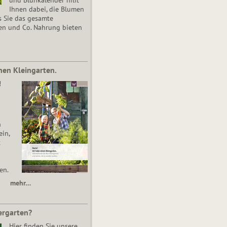
Ihnen dabei, die Blumen
s Sie das gesamte
en und Co. Nahrung bieten
nen Kleingarten.
!
n
in,
t
en.
mehr…
ergarten?
Hier finden Sie unsere