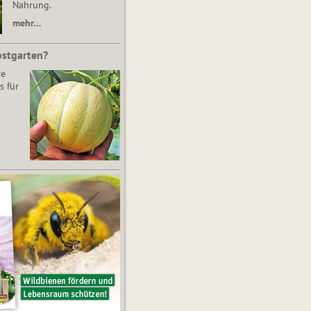
Nahrung.
mehr…
bstgarten?
re
s für