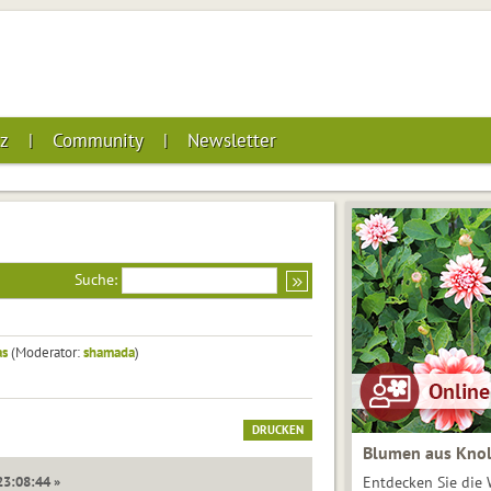
z
Community
Newsletter
Suche:
as
(Moderator:
shamada
)
DRUCKEN
Blumen aus Knol
23:08:44 »
Entdecken Sie die 