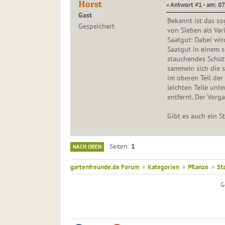
Horst
« Antwort #1 - am: 07
Gast
Bekannt ist das s
Gespeichert
von Sieben als Var
Saatgut: Dabei wir
Saatgut in einem 
stauchendes Schütt
sammeln sich die s
im oberen Teil der
leichten Teile un
entfernt. Der Vorg
Gibt es auch ein S
1
Seiten
NACH OBEN
gartenfreunde.de Forum
»
Kategorien
»
Pflanze
»
St
G