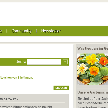
z
Community
Newsletter
Was liegt an im 
Suche:
Stauchen von Sämlingen.
DRUCKEN
Unsere Gartensch
Sie sind auf der Suc
00, 14:24:17 »
nach Besonderheiten
n,welche Blumenpflanzen gestaucht
Ihren Garten? Dann