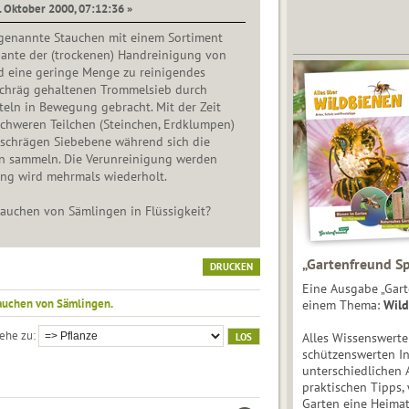
. Oktober 2000, 07:12:36 »
ogenannte Stauchen mit einem Sortiment
iante der (trockenen) Handreinigung von
d eine geringe Menge zu reinigendes
schräg gehaltenen Trommelsieb durch
eln in Bewegung gebracht. Mit der Zeit
chweren Teilchen (Steinchen, Erdklumpen)
 schrägen Siebebene während sich die
ten sammeln. Die Verunreinigung werden
ang wird mehrmals wiederholt.
tauchen von Sämlingen in Flüssigkeit?
„Gartenfreund Sp
DRUCKEN
Eine Ausgabe „Gart
auchen von Sämlingen.
einem Thema:
Wild
ehe zu
Alles Wissenswert
schützenswerten I
unterschiedlichen 
praktischen Tipps,
Garten eine Heimat