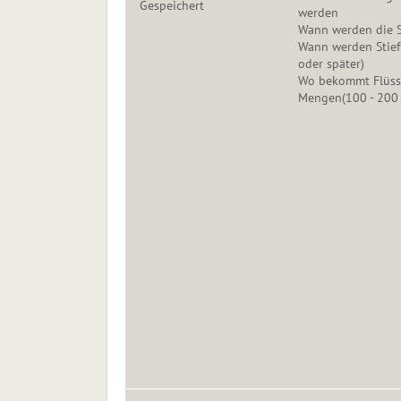
Gespeichert
werden
Wann werden die S
Wann werden Stief
oder später)
Wo bekommt Flüssi
Mengen(100 - 200 