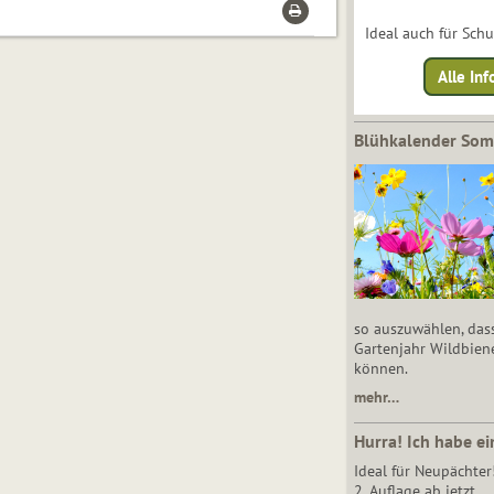
Ideal auch für Sch
Alle Inf
Blühkalender So
so auszuwählen, das
Gartenjahr Wildbien
können.
mehr…
Hurra! Ich habe ei
Ideal für Neupächter
2. Auflage ab jetzt