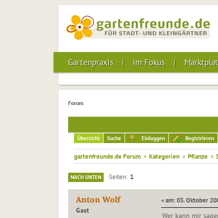
Gartenpraxis
Im Fokus
Marktplat
Forum
Übersicht
Suche
Einloggen
Registrieren
gartenfreunde.de Forum
»
Kategorien
»
Pflanze
»
1
Seiten
NACH UNTEN
Anton Wolf
« am: 03. Oktober 20
Gast
Wer kann mir sage