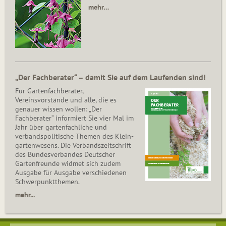
mehr…
„Der Fachberater“ – damit Sie auf dem Laufenden sind!
Für Gartenfachberater,
Vereinsvorstände und alle, die es
genauer wissen wollen: „Der
Fachberater“ informiert Sie vier Mal im
Jahr über gartenfachliche und
verbandspolitische Themen des Klein­
gar­ten­wesens. Die Ver­bands­zeit­schrift
des Bun­des­ver­ban­des Deutscher
Gartenfreunde widmet sich zudem
Ausgabe für Ausgabe verschiedenen
Schwer­punkt­the­men.
mehr...