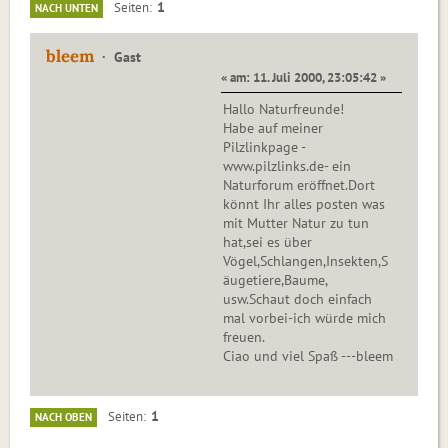
1
Seiten
NACH UNTEN
bleem
Gast
« am: 11. Juli 2000, 23:05:42 »
Hallo Naturfreunde!
Habe auf meiner
Pilzlinkpage -
www.pilzlinks.de- ein
Naturforum eröffnet.Dort
könnt Ihr alles posten was
mit Mutter Natur zu tun
hat,sei es über
Vögel,Schlangen,Insekten,S
äugetiere,Baume,
usw.Schaut doch einfach
mal vorbei-ich würde mich
freuen.
Ciao und viel Spaß ---bleem
1
Seiten
NACH OBEN