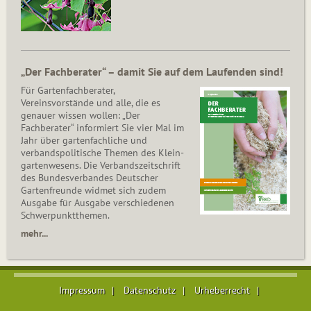
„Der Fachberater“ – damit Sie auf dem Laufenden sind!
Für Gartenfachberater,
Vereinsvorstände und alle, die es
genauer wissen wollen: „Der
Fachberater“ informiert Sie vier Mal im
Jahr über gartenfachliche und
verbandspolitische Themen des Klein­
gar­ten­wesens. Die Ver­bands­zeit­schrift
des Bun­des­ver­ban­des Deutscher
Gartenfreunde widmet sich zudem
Ausgabe für Ausgabe verschiedenen
Schwer­punkt­the­men.
mehr...
Impressum
Datenschutz
Urheberrecht