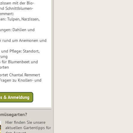
issen mit der Bio-
nd Schnittblumen-
Remmert:
n: Tulpen, Narzissen,
ungen: Dahlien und
n rund um Anemonen und
und Pflege: Standort,
rung
s für Blumenbeet und
orten
rtet Chantal Remmert
 Fragen zu Knollen- und
fos & Anmeldung
Gemüsegarten?
Hier finden Sie unsere
aktuellen Gartentipps für