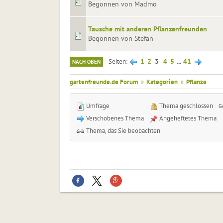
Begonnen von Madmo
Tausche mit anderen Pflanzenfreunden
Begonnen von Stefan
1
2
3
4
5
...
41
Seiten
NACH OBEN
gartenfreunde.de Forum
»
Kategorien
»
Pflanze
Umfrage
Thema geschlossen
G
Verschobenes Thema
Angeheftetes Thema
Thema, das Sie beobachten