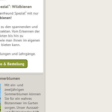
ezial“: Wildbienen
enfreund Spezial“ mit nur
bienen!
e zu den spannenden und
nsekten. Vom Erkennen der
Arten bis hin zu
 wie man ihnen im eigenen
 bieten kann.
ulungen und Lehrgänge.
os & Bestellung
mmerblumen
Mit ein- und
zweijährigen
Sommerblumen können
Sie für ein wahres
Blütenmeer im Garten
sorgen. Unser Aussaat-
und Blühkalender hilft