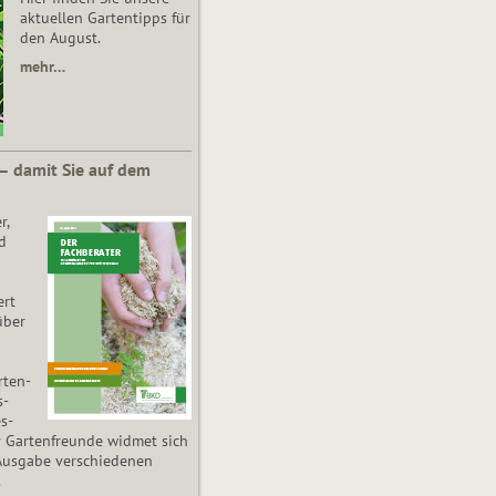
aktuellen Gartentipps für
den August.
mehr…
 – damit Sie auf dem
r,
d
ert
über
­ten­
s­
es­
r Gartenfreunde widmet sich
Ausgabe verschiedenen
.