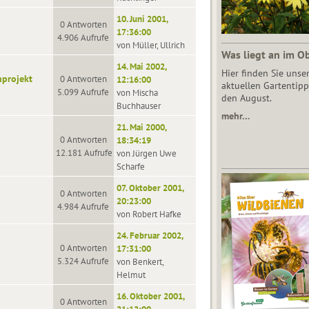
10. Juni 2001,
0 Antworten
17:36:00
4.906 Aufrufe
von Müller, Ullrich
Was liegt an im O
14. Mai 2002,
Hier finden Sie unse
nprojekt
0 Antworten
12:16:00
aktuellen Gartentipp
5.099 Aufrufe
von Mischa
den August.
Buchhauser
mehr…
21. Mai 2000,
0 Antworten
18:34:19
12.181 Aufrufe
von Jürgen Uwe
Scharfe
07. Oktober 2001,
0 Antworten
20:23:00
4.984 Aufrufe
von Robert Hafke
24. Februar 2002,
0 Antworten
17:31:00
5.324 Aufrufe
von Benkert,
Helmut
16. Oktober 2001,
0 Antworten