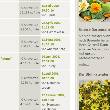
15. Mai 2000,
0 Antworten
19:50:16
12.195 Aufrufe
von Tjards
05. April 2002,
0 Antworten
21:21:00
Unsere Gartensch
6.800 Aufrufe
von Hamm Alain
Sie sind auf der Suc
13. März 2001,
nach Besonderheiten
0 Antworten
21:33:10
Ihren Garten? Dann
5.317 Aufrufe
von Andreas Kaag
schauen Sie sich do
mal unsere
24. Juni 2001,
Gartenschätze an.
pflaume"
0 Antworten
22:39:00
4.561 Aufrufe
mehr…
von Thiery
31. Juli 2001,
Der Blühkalender 
0 Antworten
20:20:00
5.230 Aufrufe
von Dorothea
Lobert
17. Februar 2002,
0 Antworten
12:54:00
4.986 Aufrufe
von Hermann
Rachlinger