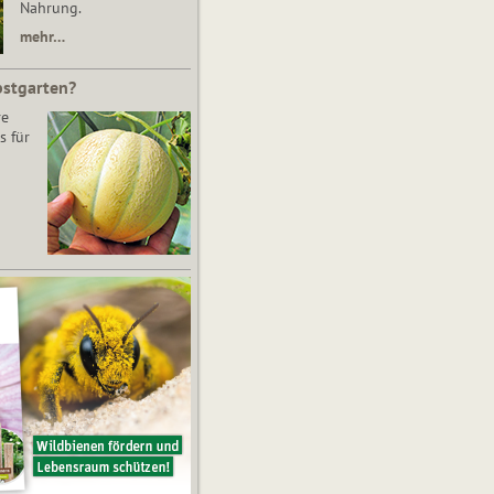
Nahrung.
mehr…
bstgarten?
re
s für