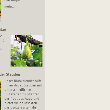
den August.
mehr…
ätze
he
 für
ch
der Stauden
Unser Blühkalender hilft
Ihnen dabei, Stauden mit
unterschiedlichen
Blütezeiten zu pflanzen –
das freut das Auge und
bietet vielen Insekten
das ganze Gartenjahr