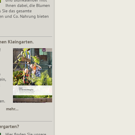
Ihnen dabei, die Blumen
s Sie das gesamte
en und Co. Nahrung bieten
nen Kleingarten.
!
n
in,
t
en.
mehr…
ergarten?
Hier finden Sie unsere