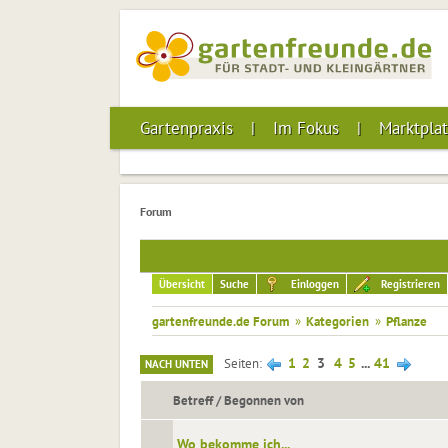
Gartenpraxis
Im Fokus
Marktplat
Forum
Übersicht
Suche
Einloggen
Registrieren
gartenfreunde.de Forum
»
Kategorien
»
Pflanze
1
2
3
4
5
...
41
Seiten
NACH UNTEN
Betreff
/
Begonnen von
Wo bekomme ich...