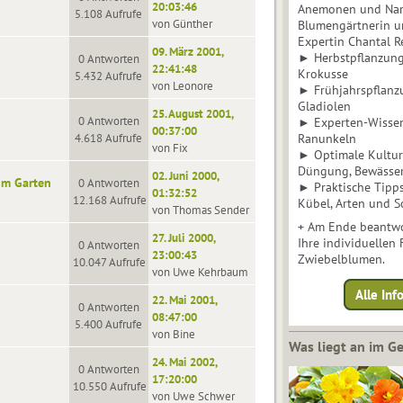
20:03:46
Anemonen und Narz
5.108 Aufrufe
von Günther
Blumengärtnerin u
Expertin Chantal 
09. März 2001,
► Herbstpflanzunge
0 Antworten
22:41:48
Krokusse
5.432 Aufrufe
von Leonore
► Frühjahrspflanz
Gladiolen
25. August 2001,
0 Antworten
► Experten-Wisse
00:37:00
4.618 Aufrufe
Ranunkeln
von Fix
► Optimale Kultur 
Düngung, Bewässe
02. Juni 2000,
im Garten
0 Antworten
► Praktische Tipp
01:32:52
12.168 Aufrufe
Kübel, Arten und S
von Thomas Sender
+ Am Ende beantwo
27. Juli 2000,
Ihre individuellen
0 Antworten
23:00:43
Zwiebelblumen.
10.047 Aufrufe
von Uwe Kehrbaum
Alle In
22. Mai 2001,
0 Antworten
08:47:00
5.400 Aufrufe
von Bine
Was liegt an im 
24. Mai 2002,
0 Antworten
17:20:00
10.550 Aufrufe
von Uwe Schwer