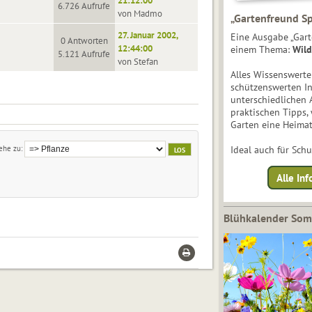
21:12:00
6.726 Aufrufe
von Madmo
„Gartenfreund Sp
27. Januar 2002,
Eine Ausgabe „Gart
0 Antworten
12:44:00
einem Thema:
Wild
5.121 Aufrufe
von Stefan
Alles Wissenswert
schützenswerten I
unterschiedlichen 
praktischen Tipps,
Garten eine Heimat
ehe zu
Ideal auch für Sch
Alle Inf
Blühkalender So