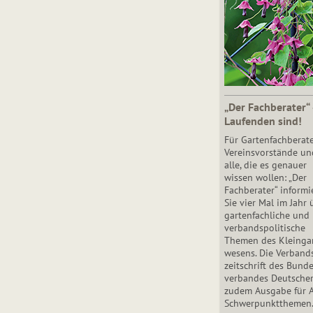
„Der Fachberater“
Laufenden sind!
Für Gartenfachberate
Vereinsvorstände un
alle, die es genauer
wissen wollen: „Der
Fachberater“ informi
Sie vier Mal im Jahr 
gartenfachliche und
verbandspolitische
Themen des Klein­gar
wesens. Die Ver­band
zeit­schrift des Bun­d
ver­ban­des Deutsche
zudem Ausgabe für 
Schwer­punkt­the­men