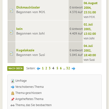
06. August
Dickmaulrüssler
0 Antworten
2004,
Begonnen von M.H.
4.370 Aufrufe
23:51:00
von M.H.
02. Juli
kein
0 Antworten
2003,
Begonnen von Johi
4.409 Aufrufe
13:02:00
von Johi
04. Juli
Kugelakazie
0 Antworten
2002,
Begonnen von Susi
5.045 Aufrufe
18:40:00
von Susi
1
2
3
4
5
6
...
32
Seiten
NACH OBEN
Umfrage
Verschobenes Thema
Thema geschlossen
Angeheftetes Thema
Thema, das Sie beobachten