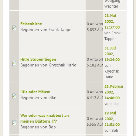
Wolfgang
Wächter
28. Mai
2002,
Felsenbirne
0 Antworten
12:37:00
Begonnen von Frank Tapper
5.852 Aufrufe
von Frank
Tapper
31. Juli
2002,
Hilfe Stubenfliegen
0 Antworten
19:24:00
Begonnen von Kryschak Hario
5.182 Aufrufe
von
Kryschak
Hario
25. Februar
iltis oder Mäuse
0 Antworten
2002,
Begonnen von elke
6.412 Aufrufe
14:46:00
von elke
19. Mai
Wer oder was knabbert an
0 Antworten
2002,
meinen Blättern ???
5.555 Aufrufe
21:51:00
Begonnen von Bob
von Bob