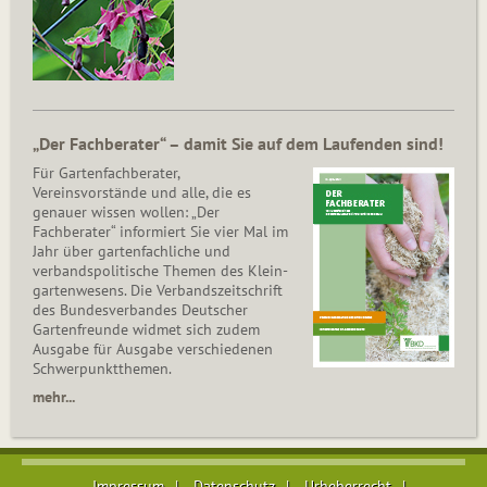
„Der Fachberater“ – damit Sie auf dem Laufenden sind!
Für Gartenfachberater,
Vereinsvorstände und alle, die es
genauer wissen wollen: „Der
Fachberater“ informiert Sie vier Mal im
Jahr über gartenfachliche und
verbandspolitische Themen des Klein­
gar­ten­wesens. Die Ver­bands­zeit­schrift
des Bun­des­ver­ban­des Deutscher
Gartenfreunde widmet sich zudem
Ausgabe für Ausgabe verschiedenen
Schwer­punkt­the­men.
mehr...
Impressum
Datenschutz
Urheberrecht