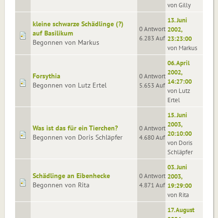
von Gilly
13. Juni
kleine schwarze Schädlinge (?)
0 Antworten
2002,
auf Basilikum
6.283 Aufrufe
23:23:00
Begonnen von Markus
von Markus
06. April
2002,
Forsythia
0 Antworten
14:27:00
Begonnen von Lutz Ertel
5.653 Aufrufe
von Lutz
Ertel
15. Juni
2003,
Was ist das für ein Tierchen?
0 Antworten
20:10:00
Begonnen von Doris Schläpfer
4.680 Aufrufe
von Doris
Schläpfer
03. Juni
Schädlinge an Eibenhecke
0 Antworten
2003,
Begonnen von Rita
4.871 Aufrufe
19:29:00
von Rita
17. August