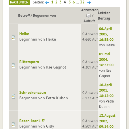
1
2
3
4
5
6
...
32
Seiten
NACH UNTEN
Antworten
Letzter
Betreff
/
Begonnen von
/
Beitrag
Aufrufe
06. April
Heike
0 Antworten
2005,
Begonnen von Heike
4.660 Aufrufe
16:55:00
von Heike
01. Mai
2004,
Rittersporn
0 Antworten
16:23:00
Begonnen von Ilse Gagnot
4.309 Aufrufe
von Ilse
Gagnot
16. April
2001,
Schneckenzaun
0 Antworten
18:12:00
Begonnen von Petra Kubon
6.133 Aufrufe
von Petra
Kubon
13. August
Rasen krank !?
0 Antworten
2002,
Begonnen von Gilly
4.509 Aufrufe
09:14:00