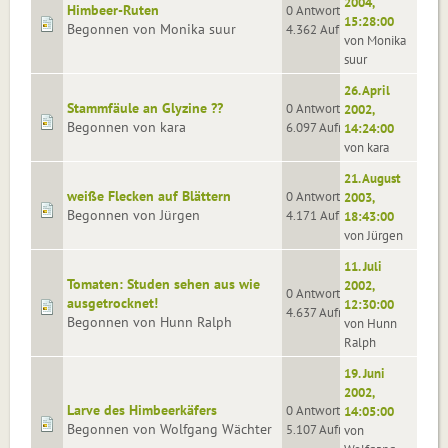
2004,
Himbeer-Ruten
0 Antworten
15:28:00
Begonnen von Monika suur
4.362 Aufrufe
von Monika
suur
26. April
Stammfäule an Glyzine ??
0 Antworten
2002,
Begonnen von kara
6.097 Aufrufe
14:24:00
von kara
21. August
weiße Flecken auf Blättern
0 Antworten
2003,
Begonnen von Jürgen
4.171 Aufrufe
18:43:00
von Jürgen
11. Juli
Tomaten: Studen sehen aus wie
2002,
0 Antworten
ausgetrocknet!
12:30:00
4.637 Aufrufe
Begonnen von Hunn Ralph
von Hunn
Ralph
19. Juni
2002,
Larve des Himbeerkäfers
0 Antworten
14:05:00
Begonnen von Wolfgang Wächter
5.107 Aufrufe
von