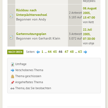
Re(e)Bell
08. August
Rückbau nach
2 Antworten
2005,
Unterpächterwechsel
5.183 Aufrufe
15:47:00
Begonnen von Andy
von Kett
22. Juli
Gartennutzungsplan
3 Antworten
2005,
Begonnen von Gerhardt Klein
5.072 Aufrufe
07:30:00
von ohje
1
...
44
45
46
47
48
...
63
Seiten
NACH OBEN
Umfrage
Verschobenes Thema
Thema geschlossen
Angeheftetes Thema
Thema, das Sie beobachten