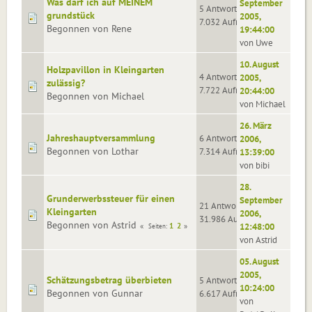
Was darf ich auf MEINEM
September
5 Antworten
grundstück
2005,
7.032 Aufrufe
Begonnen von Rene
19:44:00
von Uwe
10. August
Holzpavillon in Kleingarten
4 Antworten
2005,
zulässig?
7.722 Aufrufe
20:44:00
Begonnen von Michael
von Michael
26. März
Jahreshauptversammlung
6 Antworten
2006,
Begonnen von Lothar
7.314 Aufrufe
13:39:00
von bibi
28.
Grunderwerbssteuer für einen
September
21 Antworten
Kleingarten
2006,
31.986 Aufrufe
Begonnen von Astrid
1
2
12:48:00
Seiten
von Astrid
05. August
2005,
Schätzungsbetrag überbieten
5 Antworten
10:24:00
Begonnen von Gunnar
6.617 Aufrufe
von