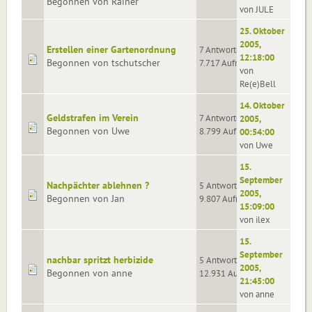
Begonnen von Rainer
von JULE
25. Oktober
2005,
Erstellen einer Gartenordnung
7 Antworten
12:18:00
Begonnen von tschutscher
7.717 Aufrufe
von
Re(e)Bell
14. Oktober
Geldstrafen im Verein
7 Antworten
2005,
Begonnen von Uwe
8.799 Aufrufe
00:54:00
von Uwe
15.
September
Nachpächter ablehnen ?
5 Antworten
2005,
Begonnen von Jan
9.807 Aufrufe
15:09:00
von ilex
15.
September
nachbar spritzt herbizide
5 Antworten
2005,
Begonnen von anne
12.931 Aufrufe
21:45:00
von anne