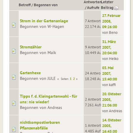
Antworten
Letzter
Betreff
/
Begonnen von
/
Aufrufe
Beitrag
27. Februar
Strom in der Gartenanlage
7 Antworten
2008,
Begonnen von W-Hagen
22.174 Aufrufe
09:26:00
von Beno
31. März
Stromzähler
9 Antworten
2007,
Begonnen von Maik
10.449 Aufrufe
20:04:00
von Heiko
03. Mai
Gartenhexe
24 Antworten
2007,
Begonnen von JULE
18.248 Aufrufe
1
2
15:40:00
Seiten
von kaffi
20. Oktober
Tipps f. d. Kleingartenwahl - für
2 Antworten
2005,
uns: nie wieder!
7.261 Aufrufe
21:06:00
Begonnen von Andreas
von Andreas
14. Oktober
nichtkompostierbaren
1 Antworten
2005,
Pflanzenabfälle
4.485 Aufrufe
16:45:00