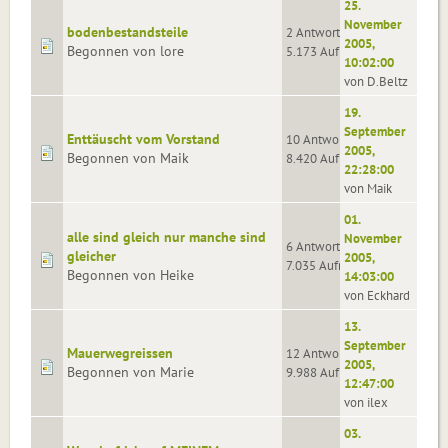
25.
November
bodenbestandsteile
2 Antworten
2005,
Begonnen von lore
5.173 Aufrufe
10:02:00
von D.Beltz
19.
September
Enttäuscht vom Vorstand
10 Antworten
2005,
Begonnen von Maik
8.420 Aufrufe
22:28:00
von Maik
01.
alle sind gleich nur manche sind
November
6 Antworten
gleicher
2005,
7.035 Aufrufe
Begonnen von Heike
14:03:00
von Eckhard
13.
September
Mauerwegreissen
12 Antworten
2005,
Begonnen von Marie
9.988 Aufrufe
12:47:00
von ilex
03.