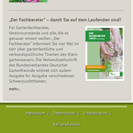
„Der Fachberater“ – damit Sie auf dem Laufenden sind!
Für Gartenfachberater,
Vereinsvorstände und alle, die es
genauer wissen wollen: „Der
Fachberater“ informiert Sie vier Mal im
Jahr über gartenfachliche und
verbandspolitische Themen des Klein­
gar­ten­wesens. Die Ver­bands­zeit­schrift
des Bun­des­ver­ban­des Deutscher
Gartenfreunde widmet sich zudem
Ausgabe für Ausgabe verschiedenen
Schwer­punkt­the­men.
mehr...
Impressum
Datenschutz
Urheberrecht
Barrierefreiheit