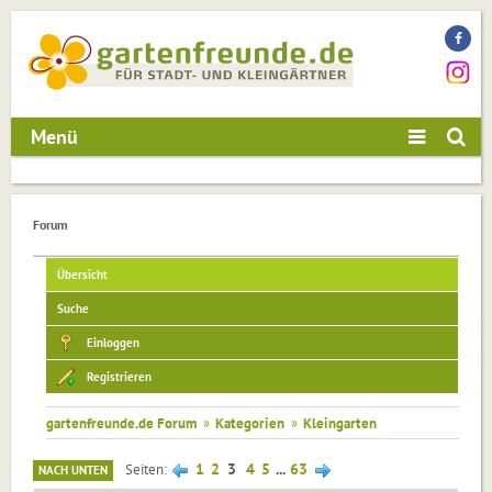
Menü
Forum
Übersicht
Suche
Einloggen
Registrieren
gartenfreunde.de Forum
»
Kategorien
»
Kleingarten
1
2
3
4
5
...
63
Seiten
NACH UNTEN