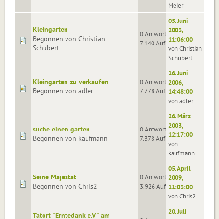
Meier
05. Juni
Kleingarten
2003,
0 Antworten
Begonnen von Christian
11:06:00
7.140 Aufrufe
Schubert
von Christian
Schubert
16. Juni
Kleingarten zu verkaufen
0 Antworten
2006,
Begonnen von adler
7.778 Aufrufe
14:48:00
von adler
26. März
2003,
suche einen garten
0 Antworten
12:17:00
Begonnen von kaufmann
7.378 Aufrufe
von
kaufmann
05. April
Seine Majestät
0 Antworten
2009,
Begonnen von Chris2
3.926 Aufrufe
11:03:00
von Chris2
20. Juli
Tatort "Erntedank e.V" am