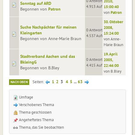
0 Antworten
2010,
Sonntag auf ARD
4.913 Aufrufe
15:00:40
Begonnen von
Patron
von
Patron
30. Oktober
Suche Nachpächter für meinen
2008,
0 Antworten
Kleingarten
15:24:00
4.537 Aufrufe
Begonnen von Anne-Marie Braun
von Anne-
Marie Braun
19. April
Stadtverband Aachen und das
0 Antworten
2005,
BkleingG
4.415 Aufrufe
22:46:00
Begonnen von B.Bley
von B.Bley
1
2
3
4
5
...
63
Seiten
NACH OBEN
Umfrage
Verschobenes Thema
Thema geschlossen
Angeheftetes Thema
Thema, das Sie beobachten