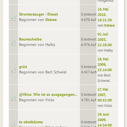
Mrogenda
16. Mai
Stromerzeuger - Diesel
0 Antworten
2010,
Begonnen von
Ostsee
4.070 Aufrufe
18:21:30
von
Ostsee
02. Juli
Baumscheibe
0 Antworten
2003,
Begonnen von Haiby
6.976 Aufrufe
22:28:00
von Haiby
28. Mai
2009,
grün
0 Antworten
23:14:00
Begonnen von Bert Schwiel
4.457 Aufrufe
von Bert
Schwiel
17. Mai
@Nina: Wie ist es ausgegangen...
0 Antworten
2007,
Begonnen von Viola
4.781 Aufrufe
00:52:00
von Viola
29. Juni
2009,
te obstbäume
0 Antworten
14:34:00