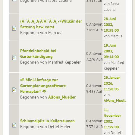
Begonnen von fabra cadena
3.918 Aufrufe
von fabra
cadena
28. Juni
(Â¯`Â·.Â¸.Â·Â´Â¯`Â·.Â¸.->Willkür der
0 Antworten
2002,
Satzung bzw. vorst
7.411 Aufrufe
18:58:00
Begonnen von Marcus
von Marcus
19. Juni
Pfandeinbehald bei
2003,
0 Antworten
Gartenkündigung
09:14:00
7.276 Aufrufe
Begonnen von Manfred Keppeler
von Manfred
Keppeler
29. Januar
🌱 Mini-Umfrage zur
2026,
Gartenplanungssoftware
0 Antworten
11:58:03
PermaplanT 🌱
9.435 Aufrufe
von
Begonnen von
Alfons_Mueller
Alfons_Mueller
11.
November
Schimmelpilz in Kellerräumen
0 Antworten
2002,
Begonnen von Detlef Meier
7.371 Aufrufe
11:59:00
von Detlef