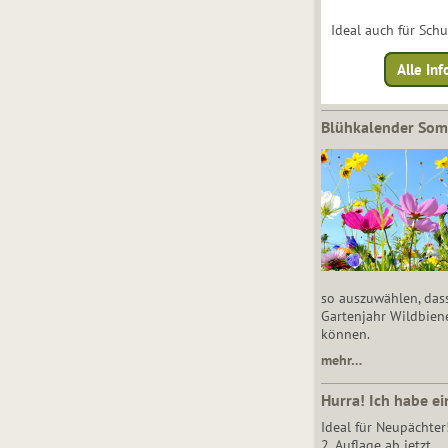
Ideal auch für Sch
Alle Inf
Blühkalender So
so auszuwählen, das
Gartenjahr Wildbien
können.
mehr…
Hurra! Ich habe ei
Ideal für Neupächter
2. Auflage ab jetzt