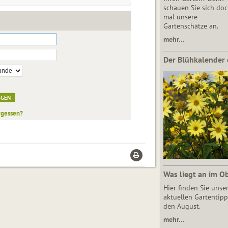
schauen Sie sich do
mal unsere
Gartenschätze an.
mehr…
Der Blühkalender 
rgessen?
Was liegt an im O
Hier finden Sie unse
aktuellen Gartentipp
den August.
mehr…