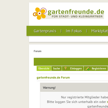
Gartenpraxis
Im Fokus
Marktplat
Forum
Übersicht
Suche
Einloggen
Registrieren
gartenfreunde.de Forum
Warnung!
Nur registrierte Mitglieder habe
Bitte loggen Sie sich unterhalb ein oder
gartenfreund