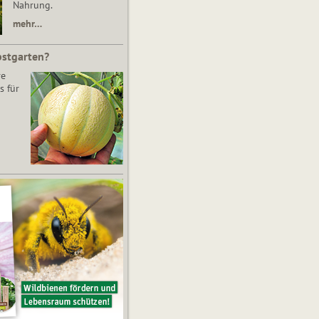
Nahrung.
mehr…
bstgarten?
re
s für