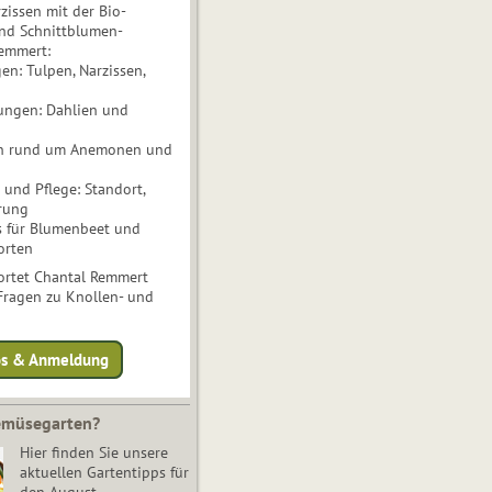
issen mit der Bio-
nd Schnittblumen-
Remmert:
n: Tulpen, Narzissen,
ungen: Dahlien und
n rund um Anemonen und
und Pflege: Standort,
rung
s für Blumenbeet und
orten
rtet Chantal Remmert
 Fragen zu Knollen- und
fos & Anmeldung
Gemüsegarten?
Hier finden Sie unsere
aktuellen Gartentipps für