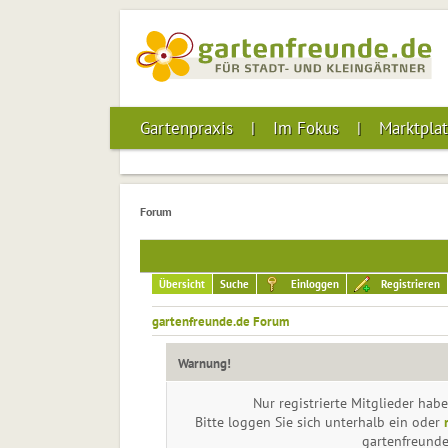
Gartenpraxis
Im Fokus
Marktplat
Forum
Übersicht
Suche
Einloggen
Registrieren
gartenfreunde.de Forum
Warnung!
Nur registrierte Mitglieder habe
Bitte loggen Sie sich unterhalb ein oder
gartenfreund