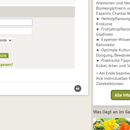
Anemonen und Narz
Blumengärtnerin u
Expertin Chantal 
► Herbstpflanzunge
Krokusse
► Frühjahrspflanz
Gladiolen
► Experten-Wisse
Ranunkeln
► Optimale Kultur 
Düngung, Bewässe
► Praktische Tipp
rgessen?
Kübel, Arten und S
+ Am Ende beantwo
Ihre individuellen
Zwiebelblumen.
Alle In
Was liegt an im 