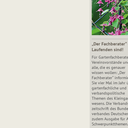
„Der Fachberater“
Laufenden sind!
Für Gartenfachberate
Vereinsvorstände un
alle, die es genauer
wissen wollen: „Der
Fachberater“ informi
Sie vier Mal im Jahr 
gartenfachliche und
verbandspolitische
Themen des Klein­gar
wesens. Die Ver­band
zeit­schrift des Bun­d
ver­ban­des Deutsche
zudem Ausgabe für 
Schwer­punkt­the­men