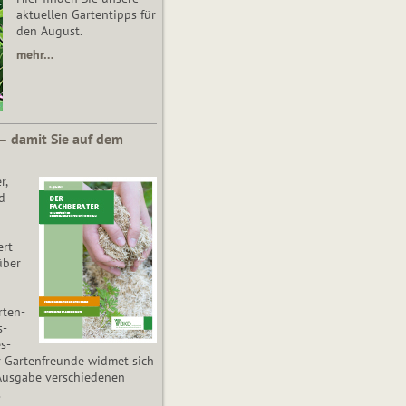
aktuellen Gartentipps für
den August.
mehr…
 – damit Sie auf dem
r,
d
ert
über
­ten­
s­
es­
r Gartenfreunde widmet sich
Ausgabe verschiedenen
.