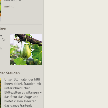
den August.
mehr…
ätze
he
 für
ch
der Stauden
Unser Blühkalender hilft
Ihnen dabei, Stauden mit
unterschiedlichen
Blütezeiten zu pflanzen –
das freut das Auge und
bietet vielen Insekten
das ganze Gartenjahr