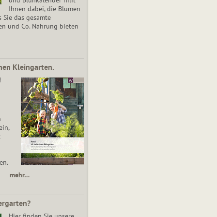
Ihnen dabei, die Blumen
s Sie das gesamte
en und Co. Nahrung bieten
nen Kleingarten.
!
n
in,
t
en.
mehr…
ergarten?
Hier finden Sie unsere