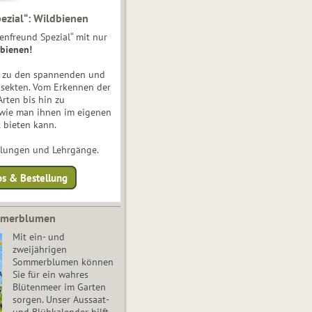
ezial“: Wildbienen
enfreund Spezial“ mit nur
bienen!
e zu den spannenden und
nsekten. Vom Erkennen der
Arten bis hin zu
 wie man ihnen im eigenen
 bieten kann.
ulungen und Lehrgänge.
os & Bestellung
mmerblumen
Mit ein- und
zweijährigen
Sommerblumen können
Sie für ein wahres
Blütenmeer im Garten
sorgen. Unser Aussaat-
und Blühkalender hilft