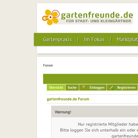
Gartenpraxis
Im Fokus
Marktplat
Forum
Übersicht
Suche
Einloggen
Registrieren
gartenfreunde.de Forum
Warnung!
Nur registrierte Mitglieder habe
Bitte loggen Sie sich unterhalb ein oder
gartenfreund