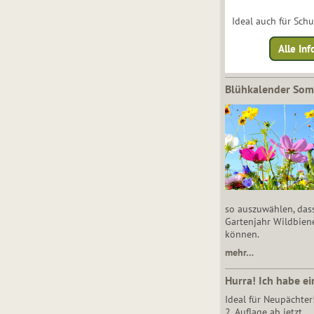
Ideal auch für Sch
Alle Inf
Blühkalender So
so auszuwählen, das
Gartenjahr Wildbien
können.
mehr…
Hurra! Ich habe ei
Ideal für Neupächter
2. Auflage ab jetzt