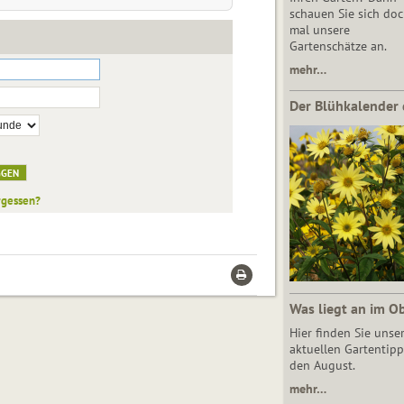
schauen Sie sich do
mal unsere
Gartenschätze an.
mehr…
Der Blühkalender 
rgessen?
Was liegt an im O
Hier finden Sie unse
aktuellen Gartentipp
den August.
mehr…