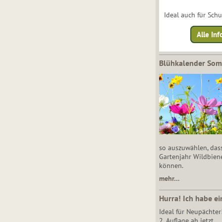
Ideal auch für Sch
Alle Inf
Blühkalender So
so auszuwählen, das
Gartenjahr Wildbien
können.
mehr…
Hurra! Ich habe ei
Ideal für Neupächter
2. Auflage ab jetzt