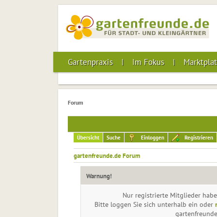
Gartenpraxis
Im Fokus
Marktplat
Forum
Übersicht
Suche
Einloggen
Registrieren
gartenfreunde.de Forum
Warnung!
Nur registrierte Mitglieder habe
Bitte loggen Sie sich unterhalb ein oder
gartenfreund