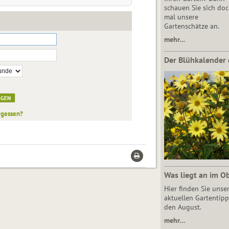
schauen Sie sich do
mal unsere
Gartenschätze an.
mehr…
Der Blühkalender 
rgessen?
Was liegt an im O
Hier finden Sie unse
aktuellen Gartentipp
den August.
mehr…