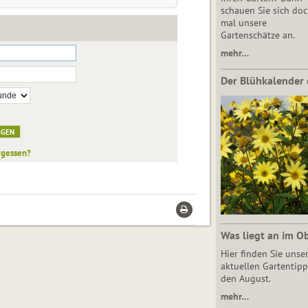
schauen Sie sich do
mal unsere
Gartenschätze an.
mehr…
Der Blühkalender 
rgessen?
Was liegt an im O
Hier finden Sie unse
aktuellen Gartentipp
den August.
mehr…