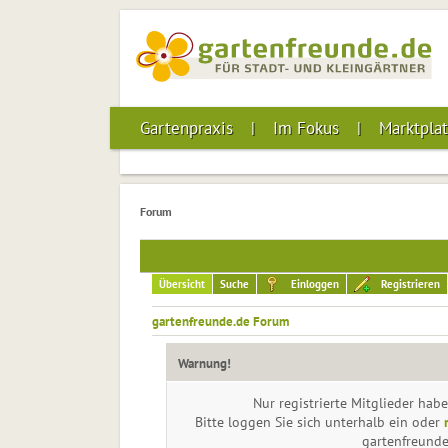
Gartenpraxis
Im Fokus
Marktplat
Forum
Übersicht
Suche
Einloggen
Registrieren
gartenfreunde.de Forum
Warnung!
Nur registrierte Mitglieder habe
Bitte loggen Sie sich unterhalb ein oder
gartenfreund