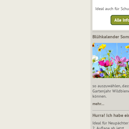
Ideal auch für Sch
Alle Inf
Blühkalender So
so auszuwählen, das
Gartenjahr Wildbien
können.
mehr…
Hurra! Ich habe ei
Ideal für Neupächter
2. Auflage ab jetzt