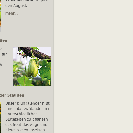
aktuellen Gartentipps für
den August.
mehr…
ätze
he
 für
ch
der Stauden
Unser Blühkalender hilft
Ihnen dabei, Stauden mit
unterschiedlichen
Blütezeiten zu pflanzen –
das freut das Auge und
bietet vielen Insekten