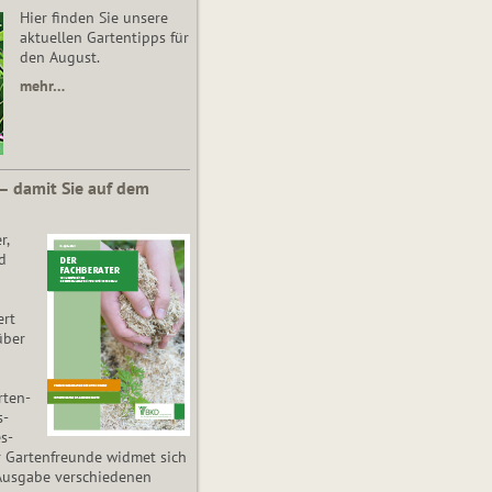
Hier finden Sie unsere
aktuellen Gartentipps für
den August.
mehr…
 – damit Sie auf dem
r,
d
ert
über
­ten­
s­
es­
r Gartenfreunde widmet sich
Ausgabe verschiedenen