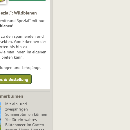
ezial“: Wildbienen
enfreund Spezial“ mit nur
bienen!
e zu den spannenden und
nsekten. Vom Erkennen der
Arten bis hin zu
 wie man ihnen im eigenen
 bieten kann.
ulungen und Lehrgänge.
os & Bestellung
mmerblumen
Mit ein- und
zweijährigen
Sommerblumen können
Sie für ein wahres
Blütenmeer im Garten
sorgen. Unser Aussaat-