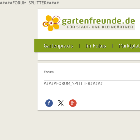
#####FORUM_SPLITTER#####
Gartenpraxis
Im Fokus
Marktplat
Forum
#####FORUM_SPLITTER#####