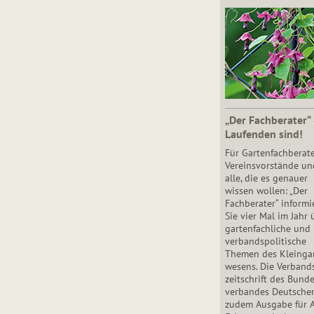
„Der Fachberater“
Laufenden sind!
Für Gartenfachberate
Vereinsvorstände un
alle, die es genauer
wissen wollen: „Der
Fachberater“ informi
Sie vier Mal im Jahr 
gartenfachliche und
verbandspolitische
Themen des Klein­gar
wesens. Die Ver­band
zeit­schrift des Bun­d
ver­ban­des Deutsche
zudem Ausgabe für 