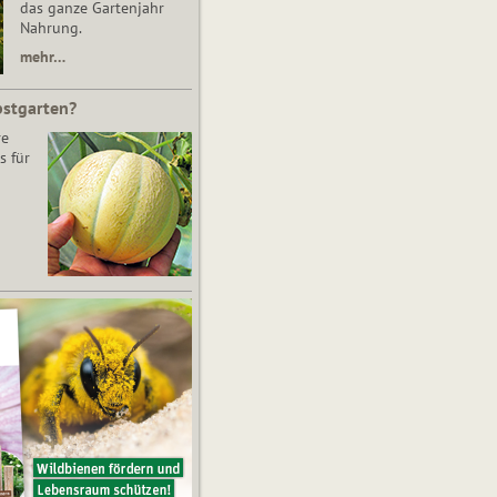
das ganze Gartenjahr
Nahrung.
mehr…
bstgarten?
re
s für