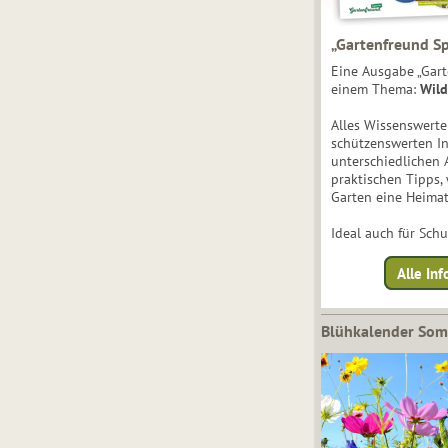
„Gartenfreund Sp
Eine Ausgabe „Gart
einem Thema:
Wild
Alles Wissenswert
schützenswerten I
unterschiedlichen 
praktischen Tipps,
Garten eine Heimat
Ideal auch für Sch
Alle Inf
Blühkalender So