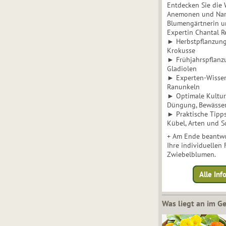
Entdecken Sie die 
Anemonen und Narz
Blumengärtnerin u
Expertin Chantal 
► Herbstpflanzunge
Krokusse
► Frühjahrspflanz
Gladiolen
► Experten-Wisse
Ranunkeln
► Optimale Kultur 
Düngung, Bewässe
► Praktische Tipp
Kübel, Arten und S
+ Am Ende beantwo
Ihre individuellen
Zwiebelblumen.
Alle In
Was liegt an im 