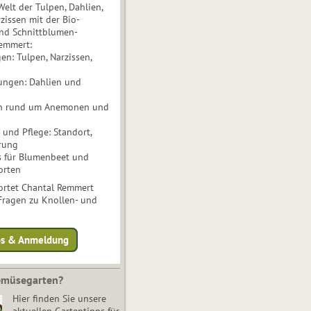
Welt der Tulpen, Dahlien,
issen mit der Bio-
nd Schnittblumen-
Remmert:
n: Tulpen, Narzissen,
ungen: Dahlien und
n rund um Anemonen und
und Pflege: Standort,
rung
s für Blumenbeet und
orten
rtet Chantal Remmert
 Fragen zu Knollen- und
fos & Anmeldung
Gemüsegarten?
Hier finden Sie unsere