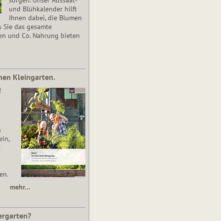
und Blühkalender hilft
Ihnen dabei, die Blumen
s Sie das gesamte
en und Co. Nahrung bieten
nen Kleingarten.
!
n
in,
t
en.
mehr…
ergarten?