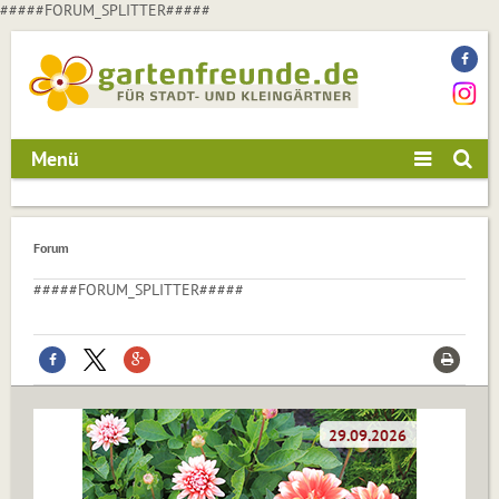
#####FORUM_SPLITTER#####
Menü
Forum
#####FORUM_SPLITTER#####