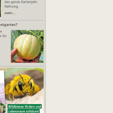
das ganze Gartenjahr
Nahrung.
mehr…
bstgarten?
re
s für