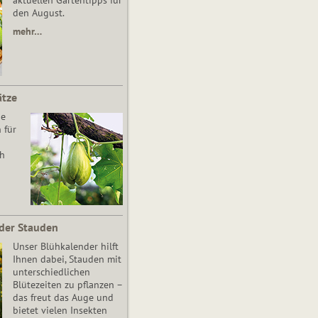
aktuellen Gartentipps für
den August.
mehr…
ätze
he
 für
ch
der Stauden
Unser Blühkalender hilft
Ihnen dabei, Stauden mit
unterschiedlichen
Blütezeiten zu pflanzen –
das freut das Auge und
bietet vielen Insekten