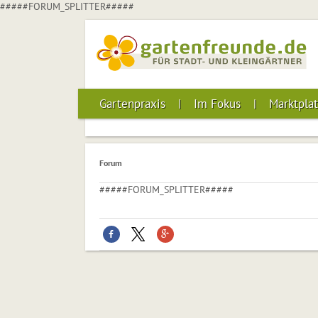
#####FORUM_SPLITTER#####
Gartenpraxis
Im Fokus
Marktplat
Forum
#####FORUM_SPLITTER#####