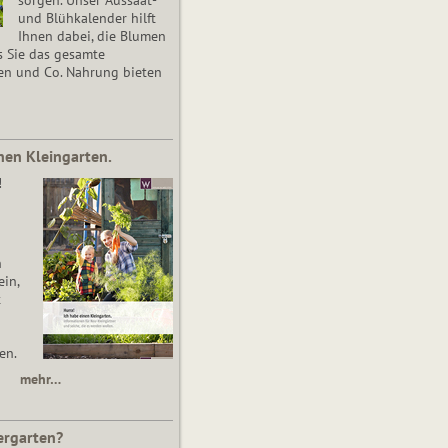
und Blühkalender hilft
Ihnen dabei, die Blumen
s Sie das gesamte
en und Co. Nahrung bieten
nen Kleingarten.
!
n
in,
t
en.
mehr…
ergarten?