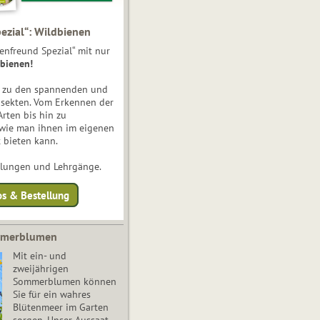
ezial“: Wildbienen
enfreund Spezial“ mit nur
bienen!
e zu den spannenden und
nsekten. Vom Erkennen der
Arten bis hin zu
 wie man ihnen im eigenen
 bieten kann.
ulungen und Lehrgänge.
os & Bestellung
mmerblumen
Mit ein- und
zweijährigen
Sommerblumen können
Sie für ein wahres
Blütenmeer im Garten
sorgen. Unser Aussaat-