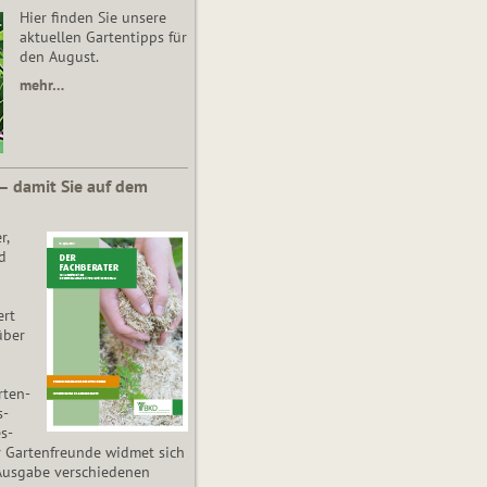
Hier finden Sie unsere
aktuellen Gartentipps für
den August.
mehr…
 – damit Sie auf dem
r,
d
ert
über
­ten­
s­
es­
r Gartenfreunde widmet sich
Ausgabe verschiedenen