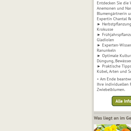
Entdecken Sie die 
Anemonen und Narz
Blumengärtnerin u
Expertin Chantal 
► Herbstpflanzunge
Krokusse
► Frühjahrspflanz
Gladiolen
► Experten-Wisse
Ranunkeln
► Optimale Kultur 
Düngung, Bewässe
► Praktische Tipp
Kübel, Arten und S
+ Am Ende beantwo
Ihre individuellen
Zwiebelblumen.
Alle In
Was liegt an im 