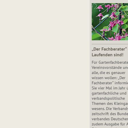
„Der Fachberater“
Laufenden sind!
Für Gartenfachberate
Vereinsvorstände un
alle, die es genauer
wissen wollen: „Der
Fachberater“ informi
Sie vier Mal im Jahr 
gartenfachliche und
verbandspolitische
Themen des Klein­gar
wesens. Die Ver­band
zeit­schrift des Bun­d
ver­ban­des Deutsche
zudem Ausgabe für 