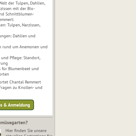
Welt der Tulpen, Dahlien,
issen mit der Bio-
nd Schnittblumen-
Remmert:
n: Tulpen, Narzissen,
ungen: Dahlien und
n rund um Anemonen und
und Pflege: Standort,
rung
s für Blumenbeet und
orten
rtet Chantal Remmert
 Fragen zu Knollen- und
fos & Anmeldung
Gemüsegarten?
Hier finden Sie unsere