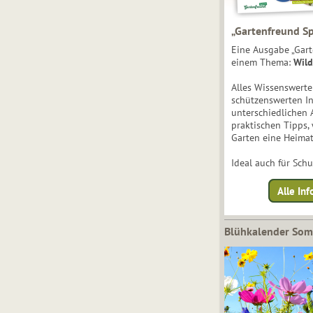
„Gartenfreund Sp
Eine Ausgabe „Gart
einem Thema:
Wild
Alles Wissenswert
schützenswerten I
unterschiedlichen 
praktischen Tipps,
Garten eine Heimat
Ideal auch für Sch
Alle Inf
Blühkalender So