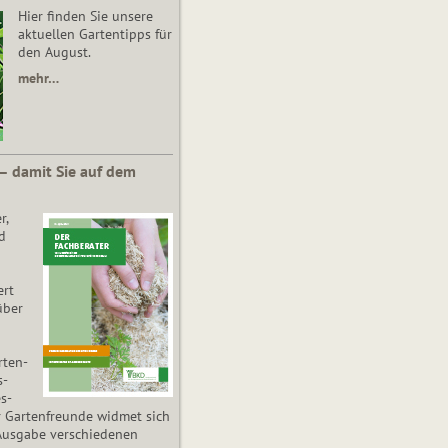
Hier finden Sie unsere
aktuellen Gartentipps für
den August.
mehr…
 – damit Sie auf dem
r,
d
ert
über
­ten­
s­
es­
r Gartenfreunde widmet sich
Ausgabe verschiedenen