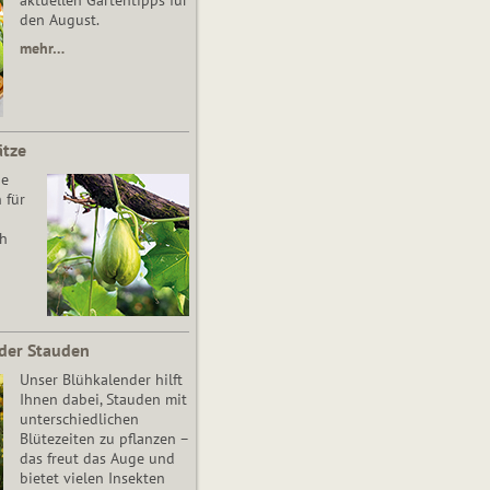
aktuellen Gartentipps für
den August.
mehr…
ätze
he
 für
ch
der Stauden
Unser Blühkalender hilft
Ihnen dabei, Stauden mit
unterschiedlichen
Blütezeiten zu pflanzen –
das freut das Auge und
bietet vielen Insekten