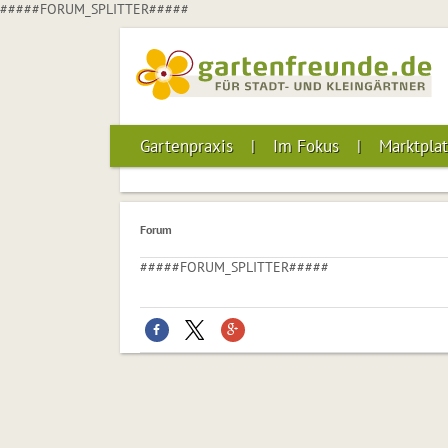
#####FORUM_SPLITTER#####
Gartenpraxis
Im Fokus
Marktplat
Forum
#####FORUM_SPLITTER#####