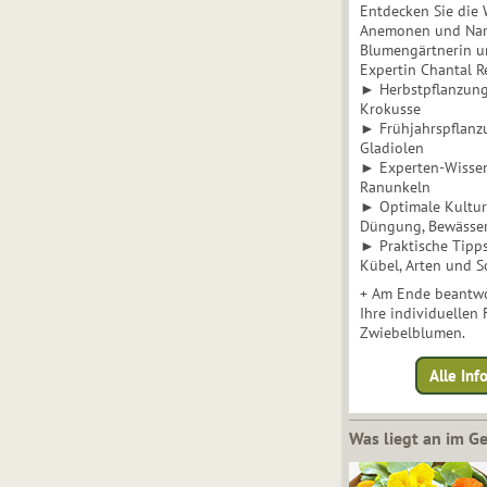
Entdecken Sie die 
Anemonen und Narz
Blumengärtnerin u
Expertin Chantal 
► Herbstpflanzunge
Krokusse
► Frühjahrspflanz
Gladiolen
► Experten-Wisse
Ranunkeln
► Optimale Kultur 
Düngung, Bewässe
► Praktische Tipp
Kübel, Arten und S
+ Am Ende beantwo
Ihre individuellen
Zwiebelblumen.
Alle In
Was liegt an im 