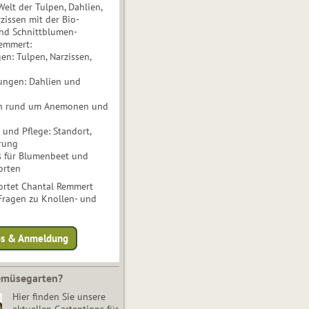
Welt der Tulpen, Dahlien,
issen mit der Bio-
nd Schnittblumen-
Remmert:
n: Tulpen, Narzissen,
ungen: Dahlien und
n rund um Anemonen und
und Pflege: Standort,
rung
s für Blumenbeet und
orten
rtet Chantal Remmert
 Fragen zu Knollen- und
fos & Anmeldung
Gemüsegarten?
Hier finden Sie unsere