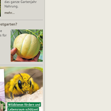
das ganze Gartenjahr
Nahrung.
mehr…
bstgarten?
re
s für