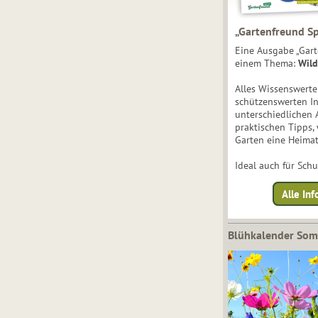
„Gartenfreund Sp
Eine Ausgabe „Gart
einem Thema:
Wild
Alles Wissenswert
schützenswerten I
unterschiedlichen 
praktischen Tipps,
Garten eine Heimat
Ideal auch für Sch
Alle Inf
Blühkalender So