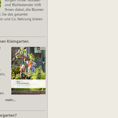
und Blühkalender hilft
Ihnen dabei, die Blumen
s Sie das gesamte
en und Co. Nahrung bieten
nen Kleingarten.
!
n
in,
t
en.
mehr…
ergarten?