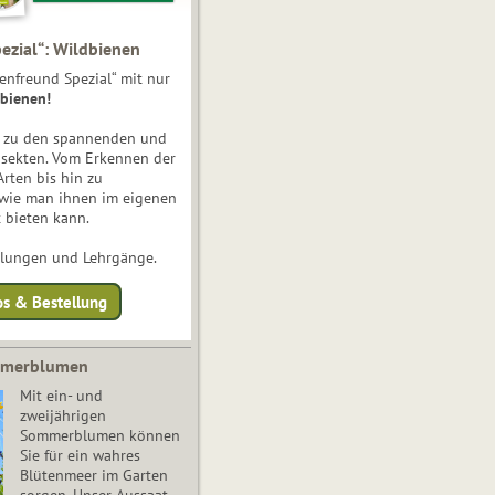
ezial“: Wildbienen
enfreund Spezial“ mit nur
bienen!
e zu den spannenden und
nsekten. Vom Erkennen der
Arten bis hin zu
 wie man ihnen im eigenen
 bieten kann.
ulungen und Lehrgänge.
os & Bestellung
mmerblumen
Mit ein- und
zweijährigen
Sommerblumen können
Sie für ein wahres
Blütenmeer im Garten
sorgen. Unser Aussaat-