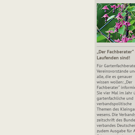
„Der Fachberater“
Laufenden sind!
Für Gartenfachberate
Vereinsvorstände un
alle, die es genauer
wissen wollen: „Der
Fachberater“ informi
Sie vier Mal im Jahr 
gartenfachliche und
verbandspolitische
Themen des Klein­gar
wesens. Die Ver­band
zeit­schrift des Bun­d
ver­ban­des Deutsche
zudem Ausgabe für 