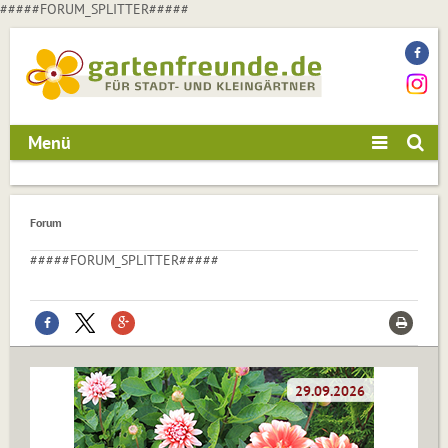
#####FORUM_SPLITTER#####
Menü
Forum
#####FORUM_SPLITTER#####